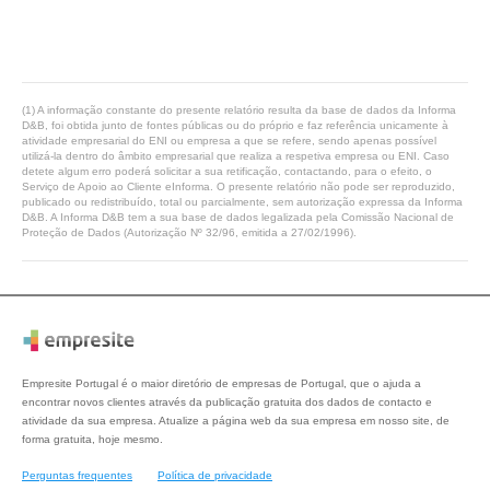
(1) A informação constante do presente relatório resulta da base de dados da Informa
D&B, foi obtida junto de fontes públicas ou do próprio e faz referência unicamente à
atividade empresarial do ENI ou empresa a que se refere, sendo apenas possível
utilizá-la dentro do âmbito empresarial que realiza a respetiva empresa ou ENI. Caso
detete algum erro poderá solicitar a sua retificação, contactando, para o efeito, o
Serviço de Apoio ao Cliente eInforma. O presente relatório não pode ser reproduzido,
publicado ou redistribuído, total ou parcialmente, sem autorização expressa da Informa
D&B. A Informa D&B tem a sua base de dados legalizada pela Comissão Nacional de
Proteção de Dados (Autorização Nº 32/96, emitida a 27/02/1996).
Empresite Portugal é o maior diretório de empresas de Portugal, que o ajuda a
encontrar novos clientes através da publicação gratuita dos dados de contacto e
atividade da sua empresa. Atualize a página web da sua empresa em nosso site, de
forma gratuita, hoje mesmo.
Perguntas frequentes
Política de privacidade