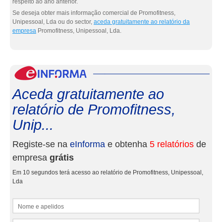
respeito ao ano anterior.
Se deseja obter mais informação comercial de Promofitness,
Unipessoal, Lda ou do sector,
aceda gratuitamente ao relatório da
empresa
Promofitness, Unipessoal, Lda.
eInf
Aceda gratuitamente ao
relatório de Promofitness,
Unip...
Registe-se na
eInforma
e obtenha
5 relatórios
de
empresa
grátis
Em 10 segundos terá acesso ao relatório de Promofitness, Unipessoal,
Lda
Nome e apelidos