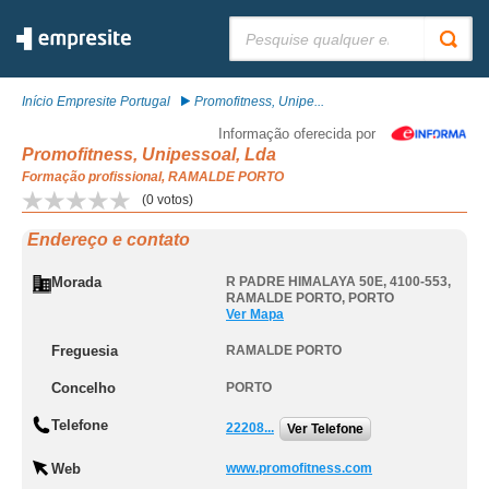
Pesquisar:
Início Empresite Portugal
Promofitness, Unipe...
Informação oferecida por
Promofitness, Unipessoal, Lda
Formação profissional, RAMALDE PORTO
(
0
votos)
Endereço e contato
Morada
R PADRE HIMALAYA 50E, 4100-553
,
RAMALDE PORTO
,
PORTO
Ver Mapa
Freguesia
RAMALDE PORTO
Concelho
PORTO
Telefone
22208...
Ver Telefone
Web
www.promofitness.com