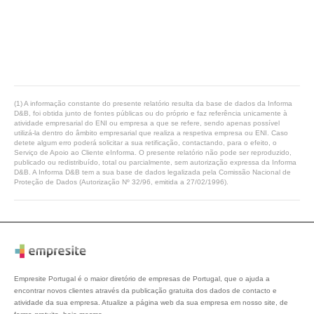
(1) A informação constante do presente relatório resulta da base de dados da Informa
D&B, foi obtida junto de fontes públicas ou do próprio e faz referência unicamente à
atividade empresarial do ENI ou empresa a que se refere, sendo apenas possível
utilizá-la dentro do âmbito empresarial que realiza a respetiva empresa ou ENI. Caso
detete algum erro poderá solicitar a sua retificação, contactando, para o efeito, o
Serviço de Apoio ao Cliente eInforma. O presente relatório não pode ser reproduzido,
publicado ou redistribuído, total ou parcialmente, sem autorização expressa da Informa
D&B. A Informa D&B tem a sua base de dados legalizada pela Comissão Nacional de
Proteção de Dados (Autorização Nº 32/96, emitida a 27/02/1996).
Empresite Portugal é o maior diretório de empresas de Portugal, que o ajuda a
encontrar novos clientes através da publicação gratuita dos dados de contacto e
atividade da sua empresa. Atualize a página web da sua empresa em nosso site, de