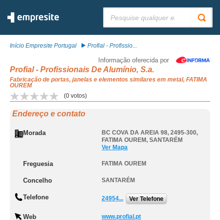
Pesquisar:
Início Empresite Portugal
Profial - Profissio...
Informação oferecida por
Profial - Profissionais De Alumínio, S.a.
Fabricação de portas, janelas e elementos similares em metal, FATIMA
OUREM
(
0
votos)
Endereço e contato
Morada
BC COVA DA AREIA 98, 2495-300
,
FATIMA OUREM
,
SANTARÉM
Ver Mapa
Freguesia
FATIMA OUREM
Concelho
SANTARÉM
Telefone
24954...
Ver Telefone
Web
www.profial.pt