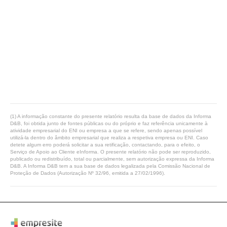
(1) A informação constante do presente relatório resulta da base de dados da Informa
D&B, foi obtida junto de fontes públicas ou do próprio e faz referência unicamente à
atividade empresarial do ENI ou empresa a que se refere, sendo apenas possível
utilizá-la dentro do âmbito empresarial que realiza a respetiva empresa ou ENI. Caso
detete algum erro poderá solicitar a sua retificação, contactando, para o efeito, o
Serviço de Apoio ao Cliente eInforma. O presente relatório não pode ser reproduzido,
publicado ou redistribuído, total ou parcialmente, sem autorização expressa da Informa
D&B. A Informa D&B tem a sua base de dados legalizada pela Comissão Nacional de
Proteção de Dados (Autorização Nº 32/96, emitida a 27/02/1996).