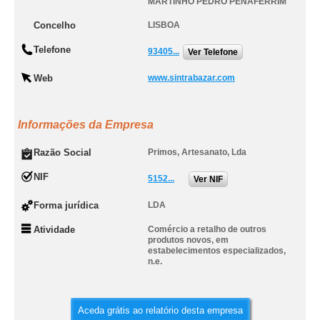
MARTINHO PEDRO PENAFERRIM
Concelho
LISBOA
Telefone
93405...
Ver Telefone
Web
www.sintrabazar.com
Informações da Empresa
Razão Social
Primos, Artesanato, Lda
NIF
5152...
Ver NIF
Forma jurídica
LDA
Atividade
Comércio a retalho de outros
produtos novos, em
estabelecimentos especializados,
n.e.
Aceda grátis ao relatório desta empresa