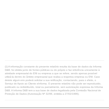
(1) A informação constante do presente relatório resulta da base de dados da Informa
D&B, foi obtida junto de fontes públicas ou do próprio e faz referência unicamente à
atividade empresarial do ENI ou empresa a que se refere, sendo apenas possível
utilizá-la dentro do âmbito empresarial que realiza a respetiva empresa ou ENI. Caso
detete algum erro poderá solicitar a sua retificação, contactando, para o efeito, o
Serviço de Apoio ao Cliente eInforma. O presente relatório não pode ser reproduzido,
publicado ou redistribuído, total ou parcialmente, sem autorização expressa da Informa
D&B. A Informa D&B tem a sua base de dados legalizada pela Comissão Nacional de
Proteção de Dados (Autorização Nº 32/96, emitida a 27/02/1996).