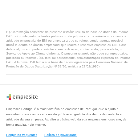
(1) A informação constante do presente relatório resulta da base de dados da Informa
D&B, foi obtida junto de fontes públicas ou do próprio e faz referência unicamente à
atividade empresarial do ENI ou empresa a que se refere, sendo apenas possível
utilizá-la dentro do âmbito empresarial que realiza a respetiva empresa ou ENI. Caso
detete algum erro poderá solicitar a sua retificação, contactando, para o efeito, o
Serviço de Apoio ao Cliente eInforma. O presente relatório não pode ser reproduzido,
publicado ou redistribuído, total ou parcialmente, sem autorização expressa da Informa
D&B. A Informa D&B tem a sua base de dados legalizada pela Comissão Nacional de
Proteção de Dados (Autorização Nº 32/96, emitida a 27/02/1996).
Empresite Portugal é o maior diretório de empresas de Portugal, que o ajuda a
encontrar novos clientes através da publicação gratuita dos dados de contacto e
atividade da sua empresa. Atualize a página web da sua empresa em nosso site, de
forma gratuita, hoje mesmo.
Perguntas frequentes
Política de privacidade