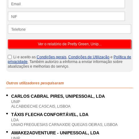
Email
NIF
Telefone
Li e aceito as
Condições gerais
,
Condições de Utilização
e
Política de
privacidade
. Também autorizo a eInforma a enviar informação sobre
atualizações e melhorias do serviço.
Outros utilizadores pesquisaram
CARLOS CABRAL PIRES, UNIPESSOAL, LDA
UNIP
ALCABIDECHE CASCAIS, LISBOA
TÁXIS FLECHA CONFORTÁVEL, LDA
LDA
UNIAO FREGUESIAS CARNAXIDE QUEIJAS OEIRAS, LISBOA
AWAKE2ADVENTURE - UNIPESSOAL, LDA
UNIP