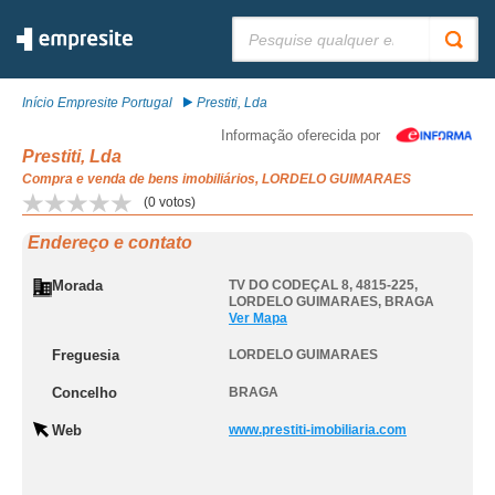
Pesquisar:
Início Empresite Portugal
Prestiti, Lda
Informação oferecida por
Prestiti, Lda
Compra e venda de bens imobiliários, LORDELO GUIMARAES
(
0
votos)
Endereço e contato
Morada
TV DO CODEÇAL 8, 4815-225
,
LORDELO GUIMARAES
,
BRAGA
Ver Mapa
Freguesia
LORDELO GUIMARAES
Concelho
BRAGA
Web
www.prestiti-imobiliaria.com