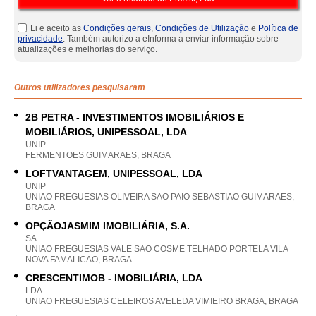
Li e aceito as
Condições gerais
,
Condições de Utilização
e
Política de
privacidade
. Também autorizo a eInforma a enviar informação sobre
atualizações e melhorias do serviço.
Outros utilizadores pesquisaram
2B PETRA - INVESTIMENTOS IMOBILIÁRIOS E
MOBILIÁRIOS, UNIPESSOAL, LDA
UNIP
FERMENTOES GUIMARAES, BRAGA
LOFTVANTAGEM, UNIPESSOAL, LDA
UNIP
UNIAO FREGUESIAS OLIVEIRA SAO PAIO SEBASTIAO GUIMARAES,
BRAGA
OPÇÃOJASMIM IMOBILIÁRIA, S.A.
SA
UNIAO FREGUESIAS VALE SAO COSME TELHADO PORTELA VILA
NOVA FAMALICAO, BRAGA
CRESCENTIMOB - IMOBILIÁRIA, LDA
LDA
UNIAO FREGUESIAS CELEIROS AVELEDA VIMIEIRO BRAGA, BRAGA