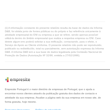
(1) A informação constante do presente relatório resulta da base de dados da Informa
D&B, foi obtida junto de fontes públicas ou do próprio e faz referência unicamente à
atividade empresarial do ENI ou empresa a que se refere, sendo apenas possível
utilizá-la dentro do âmbito empresarial que realiza a respetiva empresa ou ENI. Caso
detete algum erro poderá solicitar a sua retificação, contactando, para o efeito, o
Serviço de Apoio ao Cliente eInforma. O presente relatório não pode ser reproduzido,
publicado ou redistribuído, total ou parcialmente, sem autorização expressa da Informa
D&B. A Informa D&B tem a sua base de dados legalizada pela Comissão Nacional de
Proteção de Dados (Autorização Nº 32/96, emitida a 27/02/1996).
Empresite Portugal é o maior diretório de empresas de Portugal, que o ajuda a
encontrar novos clientes através da publicação gratuita dos dados de contacto e
atividade da sua empresa. Atualize a página web da sua empresa em nosso site, de
forma gratuita, hoje mesmo.
Perguntas frequentes
Política de privacidade