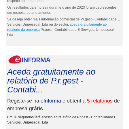
respeito ao ano anterior.
Os resultados da empresa durante o ano de 2023 foram decrescentes
em respeito ao ano anterior.
Se deseja obter mais informação comercial de P.r.gest - Contabilidade E
Serviços, Unipessoal, Lda ou do sector,
aceda gratuitamente ao
relatório da empresa
P.r.gest - Contabilidade E Serviços, Unipessoal,
Lda.
eInf
Aceda gratuitamente ao
relatório de P.r.gest -
Contabi...
Registe-se na
eInforma
e obtenha
5 relatórios
de
empresa
grátis
Em 10 segundos terá acesso ao relatório de P.r.gest - Contabilidade E
Serviços, Unipessoal, Lda