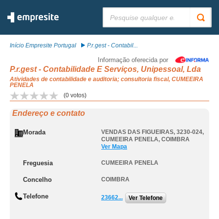
Pesquisar:
Início Empresite Portugal
P.r.gest - Contabil...
Informação oferecida por
P.r.gest - Contabilidade E Serviços, Unipessoal, Lda
Atividades de contabilidade e auditoria; consultoria fiscal, CUMEEIRA
PENELA
(
0
votos)
Endereço e contato
Morada
VENDAS DAS FIGUEIRAS, 3230-024
,
CUMEEIRA PENELA
,
COIMBRA
Ver Mapa
Freguesia
CUMEEIRA PENELA
Concelho
COIMBRA
Telefone
23662...
Ver Telefone