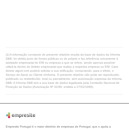
(1) A informação constante do presente relatório resulta da base de dados da Informa
D&B, foi obtida junto de fontes públicas ou do próprio e faz referência unicamente à
atividade empresarial do ENI ou empresa a que se refere, sendo apenas possível
utilizá-la dentro do âmbito empresarial que realiza a respetiva empresa ou ENI. Caso
detete algum erro poderá solicitar a sua retificação, contactando, para o efeito, o
Serviço de Apoio ao Cliente eInforma. O presente relatório não pode ser reproduzido,
publicado ou redistribuído, total ou parcialmente, sem autorização expressa da Informa
D&B. A Informa D&B tem a sua base de dados legalizada pela Comissão Nacional de
Proteção de Dados (Autorização Nº 32/96, emitida a 27/02/1996).
Empresite Portugal é o maior diretório de empresas de Portugal, que o ajuda a