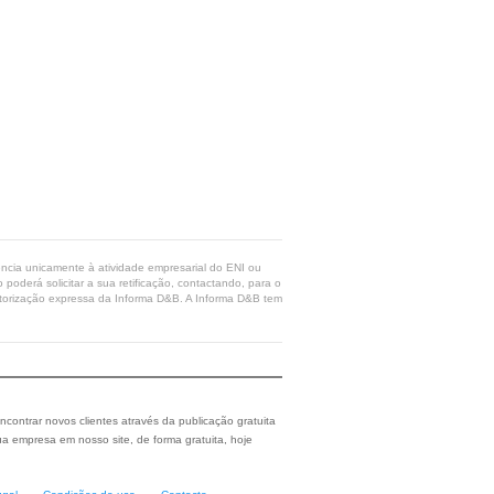
rência unicamente à atividade empresarial do ENI ou
poderá solicitar a sua retificação, contactando, para o
 autorização expressa da Informa D&B. A Informa D&B tem
ncontrar novos clientes através da publicação gratuita
a empresa em nosso site, de forma gratuita, hoje