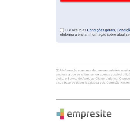
Li e aceito as
Condições gerais
,
Condiçõ
eInforma a enviar informação sobre atualiza
(1) A informação constante do presente relatório resul
empresa a que se refere, sendo apenas possível utilizá
efeito, o Serviço de Apoio ao Cliente eInforma. O pres
a sua base de dados legalizada pela Comissão Naciona