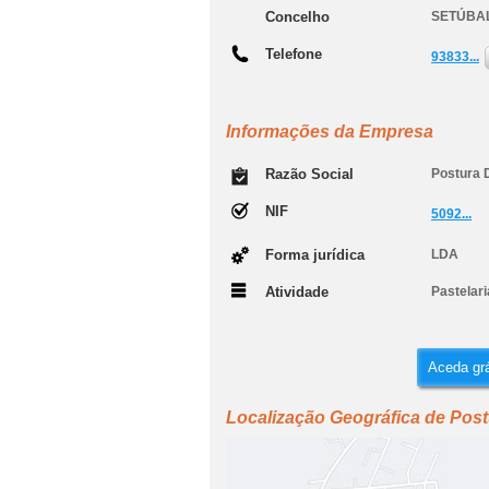
Concelho
SETÚBA
Telefone
93833...
Informações da Empresa
Razão Social
Postura 
NIF
5092...
Forma jurídica
LDA
Atividade
Pastelar
Aceda grá
Localização Geográfica de Pos