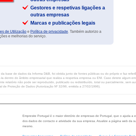
Gestores e respetivas ligações a
outras empresas
Marcas e publicações legais
es de Utilização
e
Política de privacidade
. Também autorizo a
ções e melhorias do serviço.
ta da base de dados da Informa D&B, foi obtida junto de fontes públicas ou do próprio e faz refe
-la dentro do âmbito empresarial que realiza a respetiva empresa ou ENI. Caso detete algum erro 
ente relatório não pode ser reproduzido, publicado ou redistribuído, total ou parcialmente, sem
l de Proteção de Dados (Autorização Nº 32/96, emitida a 27/02/1996).
Empresite Portugal é o maior diretório de empresas de Portugal, que o ajuda a e
dos dados de contacto e atividade da sua empresa. Atualize a página web da su
mesmo.