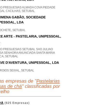
AO FREGUESIAS ALMADA COVA PIEDADE
GAL CACILHAS, SETUBAL
OMENA GABÃO, SOCIEDADE
PESSOAL, LDA
P
OCHETE, SETUBAL
E ARTE - PASTELARIA, UNIPESSOAL,
A
P
AO FREGUESIAS SETUBAL SAO JULIAO
SA SENHORA ANUNCIADA SANTA MARIA
CA, SETUBAL
VE D'AVENTURA, UNIPESSOAL, LDA
P
ROIOS SEIXAL, SETUBAL
as empresas de "
Pastelarias
sas de chá
" classificadas por
elho
OA
(925 Empresas)