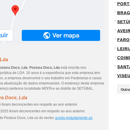
PORT
BRA
SETÚ
AVEI
FARO
LEIRI
COIM
 Lda
SANT
ostura Doce, Lda
.
Postura Doce, Lda
está inscrita nos
 jurídica de LDA. 16 anos é a experiência que esta empresa tem
VISE
os, a empresa desenvolve o seu trabalho em Pastelarias e casas
tima atualização de dados empresariais. O endereço desta empresa
eço pertence localidade MOITA e ao distrito de SETÚBAL.
ra Doce, Lda
 foram decrescentes em respeito ao ano anterior.
2025 foram decrescentes em respeito ao ano anterior.
de Postura Doce, Lda ou do sector,
aceda gratuitamente ao