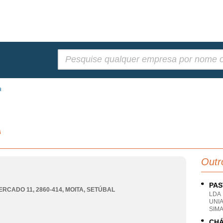
Pesquisar:
a
A
Outr
PAS
ERCADO 11, 2860-414
,
MOITA
,
SETÚBAL
LDA
UNI
SIM
CHÁ