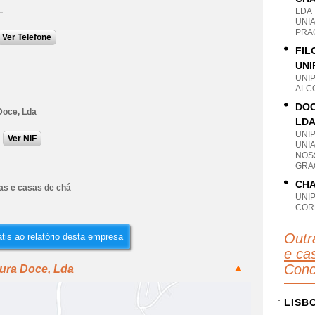
L
LDA
UNI
PRA
Ver Telefone
FIL
UNI
UNI
ALC
DOC
Doce, Lda
LD
UNI
Ver NIF
UNI
NOS
GRA
CHA
ias e casas de chá
UNI
COR
Outr
tis ao relatório desta empresa
e ca
Conc
tura Doce, Lda
LISB