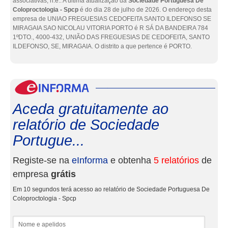
associativas, n.e.. A última atualização da
Sociedade Portuguesa De
Coloproctologia - Spcp
é do dia 28 de julho de 2026. O endereço desta
empresa de UNIAO FREGUESIAS CEDOFEITA SANTO ILDEFONSO SE
MIRAGAIA SAO NICOLAU VITORIA PORTO é R SÁ DA BANDEIRA 784
1ºDTO., 4000-432, UNIÃO DAS FREGUESIAS DE CEDOFEITA, SANTO
ILDEFONSO, SE, MIRAGAIA. O distrito a que pertence é PORTO.
eInf
Aceda gratuitamente ao
relatório de Sociedade
Portugue...
Registe-se na
eInforma
e obtenha
5 relatórios
de
empresa
grátis
Em 10 segundos terá acesso ao relatório de Sociedade Portuguesa De
Coloproctologia - Spcp
Nome e apelidos