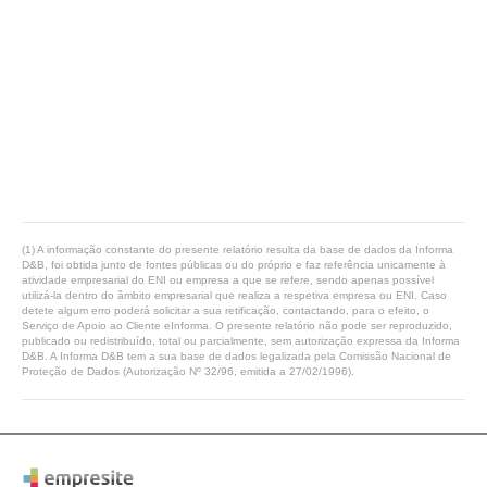
(1) A informação constante do presente relatório resulta da base de dados da Informa
D&B, foi obtida junto de fontes públicas ou do próprio e faz referência unicamente à
atividade empresarial do ENI ou empresa a que se refere, sendo apenas possível
utilizá-la dentro do âmbito empresarial que realiza a respetiva empresa ou ENI. Caso
detete algum erro poderá solicitar a sua retificação, contactando, para o efeito, o
Serviço de Apoio ao Cliente eInforma. O presente relatório não pode ser reproduzido,
publicado ou redistribuído, total ou parcialmente, sem autorização expressa da Informa
D&B. A Informa D&B tem a sua base de dados legalizada pela Comissão Nacional de
Proteção de Dados (Autorização Nº 32/96, emitida a 27/02/1996).