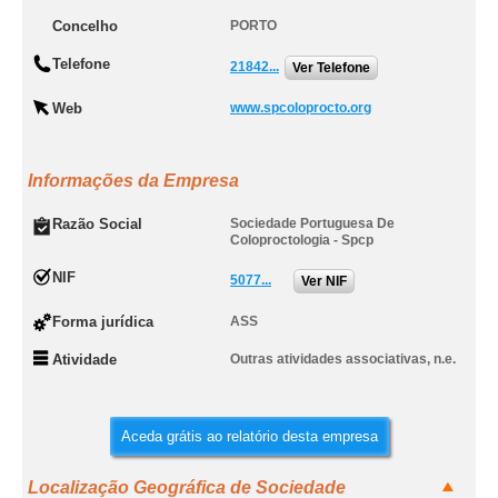
Concelho
PORTO
Telefone
21842...
Ver Telefone
Web
www.spcoloprocto.org
Informações da Empresa
Razão Social
Sociedade Portuguesa De
Coloproctologia - Spcp
NIF
5077...
Ver NIF
Forma jurídica
ASS
Atividade
Outras atividades associativas, n.e.
Aceda grátis ao relatório desta empresa
Localização Geográfica de Sociedade