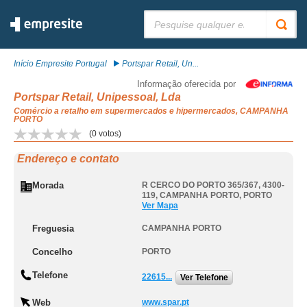
Pesquisar:
Início Empresite Portugal
Portspar Retail, Un...
Informação oferecida por
Portspar Retail, Unipessoal, Lda
Comércio a retalho em supermercados e hipermercados, CAMPANHA
PORTO
(
0
votos)
Endereço e contato
Morada
R CERCO DO PORTO 365/367, 4300-
119
,
CAMPANHA PORTO
,
PORTO
Ver Mapa
Freguesia
CAMPANHA PORTO
Concelho
PORTO
Telefone
22615...
Ver Telefone
Web
www.spar.pt