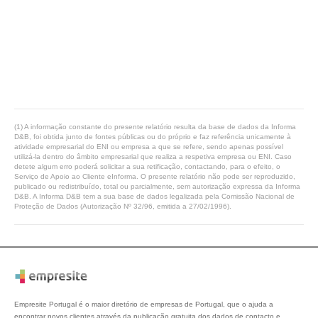
(1) A informação constante do presente relatório resulta da base de dados da Informa
D&B, foi obtida junto de fontes públicas ou do próprio e faz referência unicamente à
atividade empresarial do ENI ou empresa a que se refere, sendo apenas possível
utilizá-la dentro do âmbito empresarial que realiza a respetiva empresa ou ENI. Caso
detete algum erro poderá solicitar a sua retificação, contactando, para o efeito, o
Serviço de Apoio ao Cliente eInforma. O presente relatório não pode ser reproduzido,
publicado ou redistribuído, total ou parcialmente, sem autorização expressa da Informa
D&B. A Informa D&B tem a sua base de dados legalizada pela Comissão Nacional de
Proteção de Dados (Autorização Nº 32/96, emitida a 27/02/1996).
Empresite Portugal é o maior diretório de empresas de Portugal, que o ajuda a
encontrar novos clientes através da publicação gratuita dos dados de contacto e