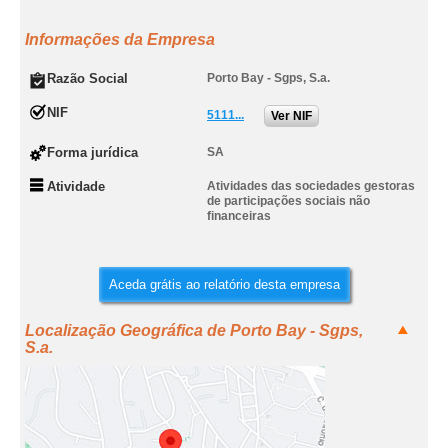
Informações da Empresa
Razão Social
Porto Bay - Sgps, S.a.
NIF
5111...
Ver NIF
Forma jurídica
SA
Atividade
Atividades das sociedades gestoras
de participações sociais não
financeiras
Aceda grátis ao relatório desta empresa
Localização Geográfica de Porto Bay - Sgps,
S.a.