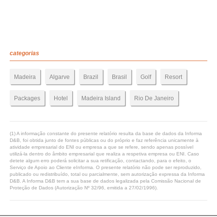
categorias
Madeira
Algarve
Brazil
Brasil
Golf
Resort
Packages
Hotel
Madeira Island
Rio De Janeiro
(1) A informação constante do presente relatório resulta da base de dados da Informa
D&B, foi obtida junto de fontes públicas ou do próprio e faz referência unicamente à
atividade empresarial do ENI ou empresa a que se refere, sendo apenas possível
utilizá-la dentro do âmbito empresarial que realiza a respetiva empresa ou ENI. Caso
detete algum erro poderá solicitar a sua retificação, contactando, para o efeito, o
Serviço de Apoio ao Cliente eInforma. O presente relatório não pode ser reproduzido,
publicado ou redistribuído, total ou parcialmente, sem autorização expressa da Informa
D&B. A Informa D&B tem a sua base de dados legalizada pela Comissão Nacional de
Proteção de Dados (Autorização Nº 32/96, emitida a 27/02/1996).