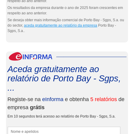
respeito ao ano anterior.
Os resultados da empresa durante o ano de 2025 foram crescentes em
respeito ao ano anterior.
Se deseja obter mais informação comercial de Porto Bay - Sgps, S.a. ou
do sector,
aceda gratuitamente ao relatório da empresa
Porto Bay -
Sgps, S.a..
eInf
Aceda gratuitamente ao
relatório de Porto Bay - Sgps,
...
Registe-se na
eInforma
e obtenha
5 relatórios
de
empresa
grátis
Em 10 segundos terá acesso ao relatório de Porto Bay - Sgps, S.a.
Nome e apelidos