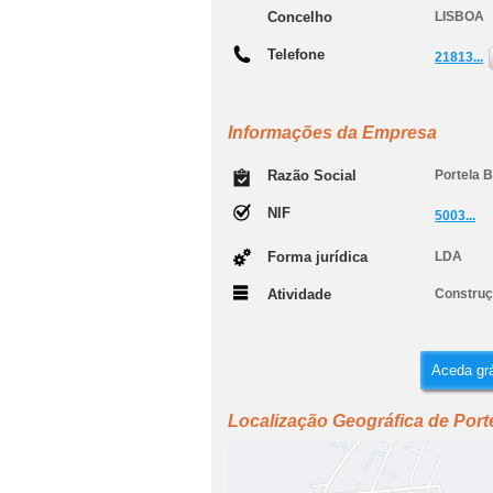
Concelho
LISBOA
Telefone
21813...
Informações da Empresa
Razão Social
Portela 
NIF
5003...
Forma jurídica
LDA
Atividade
Construçã
Aceda grá
Localização Geográfica de Port