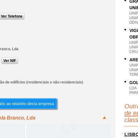
GRA
UNI
UNI
Ver Telefone
UNI
ODIV
VIG
OBR
UNI
UNIA
Branco, Lda
CRU
ARE
Ver NIF
UNI
UNI
TOR
o de edifícios (residenciais e não residenciais)
GOL
LDA
PAR
tis ao relatório desta empresa
Outr
de ed
ela Branco, Lda
clas
LISB