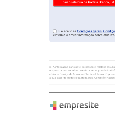
Li e aceito as
Condições gerais
,
Condiçõ
eInforma a enviar informação sobre atualiza
(1) A informação constante do presente relatório resul
empresa a que se refere, sendo apenas possível utilizá
efeito, o Serviço de Apoio ao Cliente eInforma. O pres
a sua base de dados legalizada pela Comissão Naciona