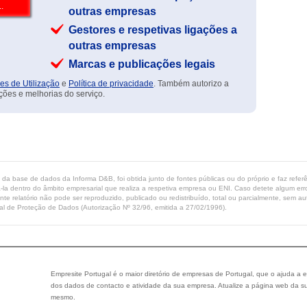
outras empresas
Gestores e respetivas ligações a
outras empresas
Marcas e publicações legais
es de Utilização
e
Política de privacidade
. Também autorizo a
ções e melhorias do serviço.
ta da base de dados da Informa D&B, foi obtida junto de fontes públicas ou do próprio e faz refe
-la dentro do âmbito empresarial que realiza a respetiva empresa ou ENI. Caso detete algum erro 
ente relatório não pode ser reproduzido, publicado ou redistribuído, total ou parcialmente, sem
l de Proteção de Dados (Autorização Nº 32/96, emitida a 27/02/1996).
Empresite Portugal é o maior diretório de empresas de Portugal, que o ajuda a e
dos dados de contacto e atividade da sua empresa. Atualize a página web da su
mesmo.