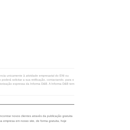
rência unicamente à atividade empresarial do ENI ou
poderá solicitar a sua retificação, contactando, para o
 autorização expressa da Informa D&B. A Informa D&B tem
ncontrar novos clientes através da publicação gratuita
a empresa em nosso site, de forma gratuita, hoje