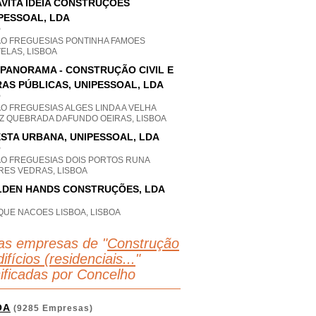
VITA IDEIA CONSTRUÇÕES
PESSOAL, LDA
P
AO FREGUESIAS PONTINHA FAMOES
ELAS, LISBOA
IPANORAMA - CONSTRUÇÃO CIVIL E
AS PÚBLICAS, UNIPESSOAL, LDA
P
O FREGUESIAS ALGES LINDA A VELHA
Z QUEBRADA DAFUNDO OEIRAS, LISBOA
STA URBANA, UNIPESSOAL, LDA
P
AO FREGUESIAS DOIS PORTOS RUNA
RES VEDRAS, LISBOA
DEN HANDS CONSTRUÇÕES, LDA
QUE NACOES LISBOA, LISBOA
as empresas de "
Construção
ifícios (residenciais...
"
sificadas por Concelho
OA
(9285 Empresas)