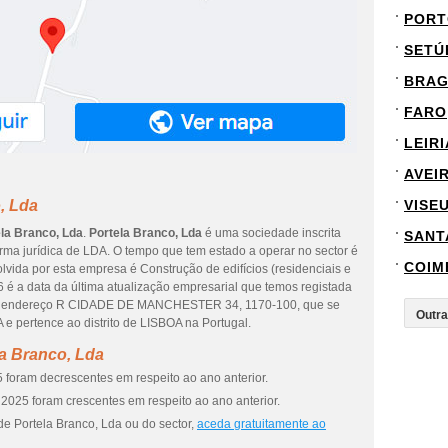
PORT
SETÚ
BRA
FARO
LEIRI
AVEI
, Lda
VISE
la Branco, Lda
.
Portela Branco, Lda
é uma sociedade inscrita
SANT
orma jurídica de LDA. O tempo que tem estado a operar no sector é
COIM
lvida por esta empresa é Construção de edifícios (residenciais e
6 é a data da última atualização empresarial que temos registada
nte endereço R CIDADE DE MANCHESTER 34, 1170-100, que se
 pertence ao distrito de LISBOA na Portugal.
a Branco, Lda
 foram decrescentes em respeito ao ano anterior.
2025 foram crescentes em respeito ao ano anterior.
de Portela Branco, Lda ou do sector,
aceda gratuitamente ao