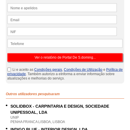
Nome e apelidos
Email
NIF
Telefone
Li e aceito as
Condições gerais
,
Condições de Utilização
e
Política de
privacidade
. Também autorizo a eInforma a enviar informação sobre
atualizações e melhorias do serviço.
Outros utilizadores pesquisaram
SOLIDBOX - CARPINTARIA E DESIGN, SOCIEDADE
UNIPESSOAL, LDA
UNIP
PENHA FRANCA LISBOA, LISBOA
INDIGO BLUE - INTERIOR DESIGN, LDA