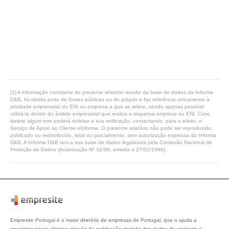
(1) A informação constante do presente relatório resulta da base de dados da Informa
D&B, foi obtida junto de fontes públicas ou do próprio e faz referência unicamente à
atividade empresarial do ENI ou empresa a que se refere, sendo apenas possível
utilizá-la dentro do âmbito empresarial que realiza a respetiva empresa ou ENI. Caso
detete algum erro poderá solicitar a sua retificação, contactando, para o efeito, o
Serviço de Apoio ao Cliente eInforma. O presente relatório não pode ser reproduzido,
publicado ou redistribuído, total ou parcialmente, sem autorização expressa da Informa
D&B. A Informa D&B tem a sua base de dados legalizada pela Comissão Nacional de
Proteção de Dados (Autorização Nº 32/96, emitida a 27/02/1996).
Empresite Portugal é o maior diretório de empresas de Portugal, que o ajuda a
encontrar novos clientes através da publicação gratuita dos dados de contacto e