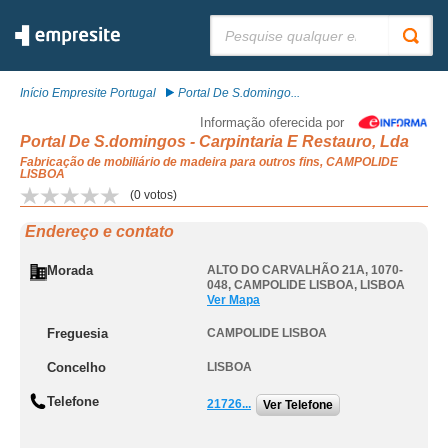
Pesquisar:
Início Empresite Portugal
Portal De S.domingo...
Informação oferecida por
Portal De S.domingos - Carpintaria E Restauro, Lda
Fabricação de mobiliário de madeira para outros fins, CAMPOLIDE
LISBOA
(
0
votos)
Endereço e contato
Morada
ALTO DO CARVALHÃO 21A, 1070-
048
,
CAMPOLIDE LISBOA
,
LISBOA
Ver Mapa
Freguesia
CAMPOLIDE LISBOA
Concelho
LISBOA
Telefone
21726...
Ver Telefone