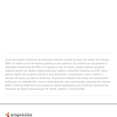
(1) A informação constante do presente relatório resulta da base de dados da Informa
D&B, foi obtida junto de fontes públicas ou do próprio e faz referência unicamente à
atividade empresarial do ENI ou empresa a que se refere, sendo apenas possível
utilizá-la dentro do âmbito empresarial que realiza a respetiva empresa ou ENI. Caso
detete algum erro poderá solicitar a sua retificação, contactando, para o efeito, o
Serviço de Apoio ao Cliente eInforma. O presente relatório não pode ser reproduzido,
publicado ou redistribuído, total ou parcialmente, sem autorização expressa da Informa
D&B. A Informa D&B tem a sua base de dados legalizada pela Comissão Nacional de
Proteção de Dados (Autorização Nº 32/96, emitida a 27/02/1996).