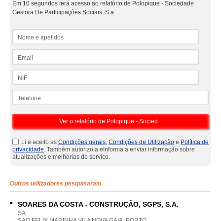
Em 10 segundos terá acesso ao relatório de Polopique - Sociedade
Gestora De Participações Sociais, S.a.
Nome e apelidos
Email
NIF
Telefone
Li e aceito as
Condições gerais
,
Condições de Utilização
e
Política de
privacidade
. Também autorizo a eInforma a enviar informação sobre
atualizações e melhorias do serviço.
Outros utilizadores pesquisaram
SOARES DA COSTA - CONSTRUÇÃO, SGPS, S.A.
SA
SAO FELIX MARINHA VILA NOVA GAIA, PORTO