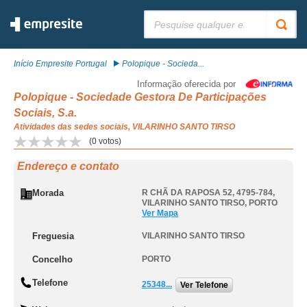
Pesquisar:
Início Empresite Portugal
Polopique - Socieda...
Informação oferecida por
Polopique - Sociedade Gestora De Participações
Sociais, S.a.
Atividades das sedes sociais, VILARINHO SANTO TIRSO
(
0
votos)
Endereço e contato
Morada
R CHÃ DA RAPOSA 52, 4795-784
,
VILARINHO SANTO TIRSO
,
PORTO
Ver Mapa
Freguesia
VILARINHO SANTO TIRSO
Concelho
PORTO
Telefone
25348...
Ver Telefone