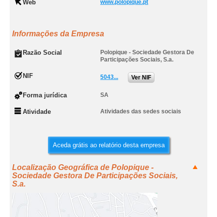
Web
www.polopique.pt
Informações da Empresa
Razão Social
Polopique - Sociedade Gestora De
Participações Sociais, S.a.
NIF
5043...
Ver NIF
Forma jurídica
SA
Atividade
Atividades das sedes sociais
Aceda grátis ao relatório desta empresa
Localização Geográfica de Polopique -
Sociedade Gestora De Participações Sociais,
S.a.