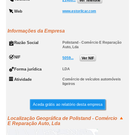
21466...
Ver Telefone
Web
www.estorilcar.com
Informações da Empresa
Razão Social
Polistand - Comércio E Reparação
Auto, Lda
NIF
5059...
Ver NIF
Forma jurídica
LDA
Atividade
Comércio de veículos automóveis
ligeiros
Aceda grátis ao relatório desta empresa
Localização Geográfica de Polistand - Comércio
E Reparação Auto, Lda