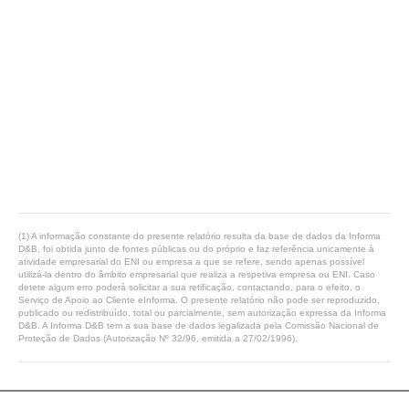
(1) A informação constante do presente relatório resulta da base de dados da Informa
D&B, foi obtida junto de fontes públicas ou do próprio e faz referência unicamente à
atividade empresarial do ENI ou empresa a que se refere, sendo apenas possível
utilizá-la dentro do âmbito empresarial que realiza a respetiva empresa ou ENI. Caso
detete algum erro poderá solicitar a sua retificação, contactando, para o efeito, o
Serviço de Apoio ao Cliente eInforma. O presente relatório não pode ser reproduzido,
publicado ou redistribuído, total ou parcialmente, sem autorização expressa da Informa
D&B. A Informa D&B tem a sua base de dados legalizada pela Comissão Nacional de
Proteção de Dados (Autorização Nº 32/96, emitida a 27/02/1996).