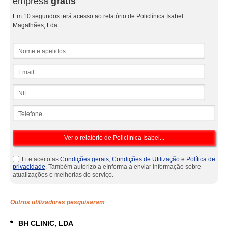
empresa
grátis
Em 10 segundos terá acesso ao relatório de Policlínica Isabel
Magalhães, Lda
Nome e apelidos
Email
NIF
Telefone
Li e aceito as
Condições gerais
,
Condições de Utilização
e
Política de
privacidade
. Também autorizo a eInforma a enviar informação sobre
atualizações e melhorias do serviço.
Outros utilizadores pesquisaram
BH CLINIC, LDA