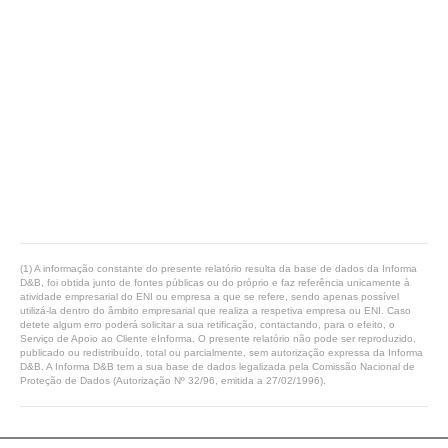
(1) A informação constante do presente relatório resulta da base de dados da Informa
D&B, foi obtida junto de fontes públicas ou do próprio e faz referência unicamente à
atividade empresarial do ENI ou empresa a que se refere, sendo apenas possível
utilizá-la dentro do âmbito empresarial que realiza a respetiva empresa ou ENI. Caso
detete algum erro poderá solicitar a sua retificação, contactando, para o efeito, o
Serviço de Apoio ao Cliente eInforma. O presente relatório não pode ser reproduzido,
publicado ou redistribuído, total ou parcialmente, sem autorização expressa da Informa
D&B. A Informa D&B tem a sua base de dados legalizada pela Comissão Nacional de
Proteção de Dados (Autorização Nº 32/96, emitida a 27/02/1996).