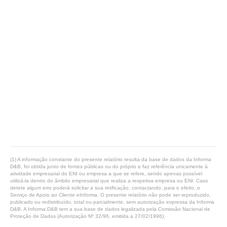
(1) A informação constante do presente relatório resulta da base de dados da Informa
D&B, foi obtida junto de fontes públicas ou do próprio e faz referência unicamente à
atividade empresarial do ENI ou empresa a que se refere, sendo apenas possível
utilizá-la dentro do âmbito empresarial que realiza a respetiva empresa ou ENI. Caso
detete algum erro poderá solicitar a sua retificação, contactando, para o efeito, o
Serviço de Apoio ao Cliente eInforma. O presente relatório não pode ser reproduzido,
publicado ou redistribuído, total ou parcialmente, sem autorização expressa da Informa
D&B. A Informa D&B tem a sua base de dados legalizada pela Comissão Nacional de
Proteção de Dados (Autorização Nº 32/96, emitida a 27/02/1996).