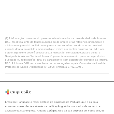
(1) A informação constante do presente relatório resulta da base de dados da Informa
D&B, foi obtida junto de fontes públicas ou do próprio e faz referência unicamente à
atividade empresarial do ENI ou empresa a que se refere, sendo apenas possível
utilizá-la dentro do âmbito empresarial que realiza a respetiva empresa ou ENI. Caso
detete algum erro poderá solicitar a sua retificação, contactando, para o efeito, o
Serviço de Apoio ao Cliente eInforma. O presente relatório não pode ser reproduzido,
publicado ou redistribuído, total ou parcialmente, sem autorização expressa da Informa
D&B. A Informa D&B tem a sua base de dados legalizada pela Comissão Nacional de
Proteção de Dados (Autorização Nº 32/96, emitida a 27/02/1996).
Empresite Portugal é o maior diretório de empresas de Portugal, que o ajuda a
encontrar novos clientes através da publicação gratuita dos dados de contacto e
atividade da sua empresa. Atualize a página web da sua empresa em nosso site, de