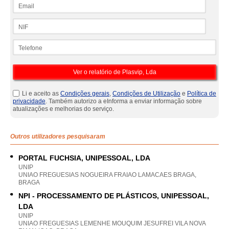
Email
NIF
Telefone
Li e aceito as
Condições gerais
,
Condições de Utilização
e
Política de
privacidade
. Também autorizo a eInforma a enviar informação sobre
atualizações e melhorias do serviço.
Outros utilizadores pesquisaram
PORTAL FUCHSIA, UNIPESSOAL, LDA
UNIP
UNIAO FREGUESIAS NOGUEIRA FRAIAO LAMACAES BRAGA,
BRAGA
NPI - PROCESSAMENTO DE PLÁSTICOS, UNIPESSOAL,
LDA
UNIP
UNIAO FREGUESIAS LEMENHE MOUQUIM JESUFREI VILA NOVA