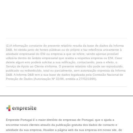
(1) A informação constante do presente relatório resulta da base de dados da Informa
D&B, foi obtida junto de fontes públicas ou do próprio e faz referência unicamente à
atividade empresarial do ENI ou empresa a que se refere, sendo apenas possível
utilizá-la dentro do âmbito empresarial que realiza a respetiva empresa ou ENI. Caso
detete algum erro poderá solicitar a sua retificação, contactando, para o efeito, o
Serviço de Apoio ao Cliente eInforma. O presente relatório não pode ser reproduzido,
publicado ou redistribuído, total ou parcialmente, sem autorização expressa da Informa
D&B. A Informa D&B tem a sua base de dados legalizada pela Comissão Nacional de
Proteção de Dados (Autorização Nº 32/96, emitida a 27/02/1996).
Empresite Portugal é o maior diretório de empresas de Portugal, que o ajuda a
encontrar novos clientes através da publicação gratuita dos dados de contacto e
atividade da sua empresa. Atualize a página web da sua empresa em nosso site, de