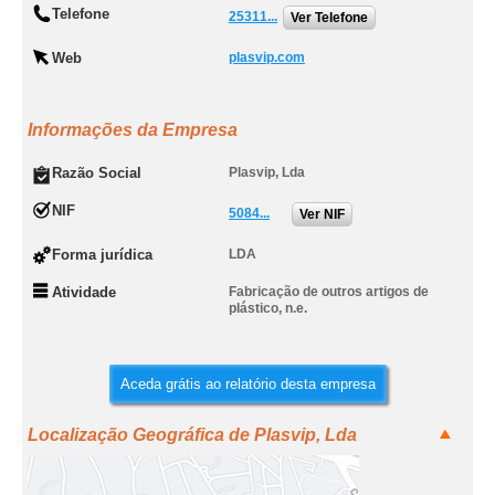
Telefone
25311...
Ver Telefone
Web
plasvip.com
Informações da Empresa
Razão Social
Plasvip, Lda
NIF
5084...
Ver NIF
Forma jurídica
LDA
Atividade
Fabricação de outros artigos de
plástico, n.e.
Aceda grátis ao relatório desta empresa
Localização Geográfica de Plasvip, Lda