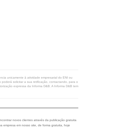
rência unicamente à atividade empresarial do ENI ou
poderá solicitar a sua retificação, contactando, para o
 autorização expressa da Informa D&B. A Informa D&B tem
ncontrar novos clientes através da publicação gratuita
a empresa em nosso site, de forma gratuita, hoje