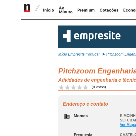
Início Empresite Portugal
Pitchzoom Engenha
Pitchzoom Engenharia
Atividades de engenharia e téc
(
0
votos)
Endereço e contato
Morada
R MOINH
SETÚBA
Ver Mapa
Freguesia
CASTEL