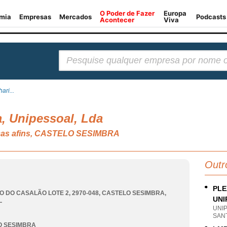
Pesquisar:
ri...
, Unipessoal, Lda
nicas afins, CASTELO SESIMBRA
Outr
PLE
O DO CASALÃO LOTE 2, 2970-048
,
CASTELO SESIMBRA
,
UNI
L
UNI
SAN
O SESIMBRA