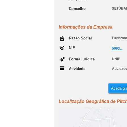
Concelho
SETÚBA
Informações da Empresa
Razão Social
Pitchzoo
NIF
5093...
Forma jurídica
UNIP
Atividade
Atividade
Aceda grá
Localização Geográfica de Pit