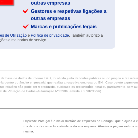
outras empresas
Gestores e respetivas ligações a
outras empresas
Marcas e publicações legais
es de Utilização
e
Política de privacidade
. Também autorizo a
ções e melhorias do serviço.
ta da base de dados da Informa D&B, foi obtida junto de fontes públicas ou do próprio e faz refe
-la dentro do âmbito empresarial que realiza a respetiva empresa ou ENI. Caso detete algum erro 
ente relatório não pode ser reproduzido, publicado ou redistribuído, total ou parcialmente, sem
l de Proteção de Dados (Autorização Nº 32/96, emitida a 27/02/1996).
Empresite Portugal é o maior diretório de empresas de Portugal, que o ajuda a e
dos dados de contacto e atividade da sua empresa. Atualize a página web da su
mesmo.