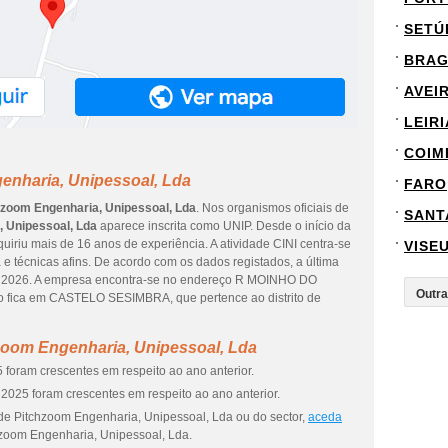
SETÚ
BRA
AVEI
LEIRI
COIM
enharia, Unipessoal, Lda
FARO
hzoom Engenharia, Unipessoal, Lda
. Nos organismos oficiais de
SANT
 Unipessoal, Lda
aparece inscrita como UNIP. Desde o início da
uiriu mais de 16 anos de experiência. A atividade CINI centra-se
VISE
e técnicas afins. De acordo com os dados registados, a última
de 2026. A empresa encontra-se no endereço R MOINHO DO
 fica em CASTELO SESIMBRA, que pertence ao distrito de
zoom Engenharia, Unipessoal, Lda
 foram crescentes em respeito ao ano anterior.
2025 foram crescentes em respeito ao ano anterior.
de Pitchzoom Engenharia, Unipessoal, Lda ou do sector,
aceda
zoom Engenharia, Unipessoal, Lda.