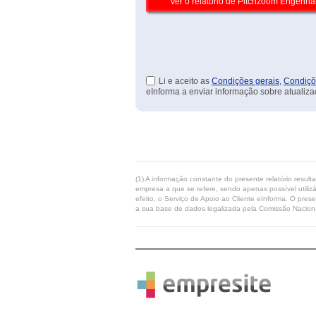
Li e aceito as
Condições gerais
,
Condiçõ
eInforma a enviar informação sobre atualiza
(1) A informação constante do presente relatório resul
empresa a que se refere, sendo apenas possível utilizá
efeito, o Serviço de Apoio ao Cliente eInforma. O pres
a sua base de dados legalizada pela Comissão Naciona