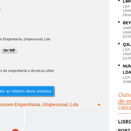
LMP
LDA
L
UNI
PRA
BEY
UNI
UNIA
EST
m Engenharia, Unipessoal, Lda
Q3L
LDA
Ver NIF
UNIA
EST
NUN
s de engenharia e técnicas afins
LD
LDA
SAM
tis ao relatório desta empresa
Outr
de e
chzoom Engenharia, Unipessoal, Lda
clas
LISB
PORT