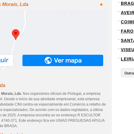
BRA
s Morais, Lda
AVEI
COIM
FARO
SANT
VISE
LEIRI
Lda
s Morais, Lda
. Nos organismos oficiais de Portugal, a empresa
. Desde o início da sua atividade empresarial, esta empresa
 atividade CINI centra-se especialmente em Comércio a retalho de
s especializados. De acordo com os dados registados, a última
bro de 2025. A empresa encontra-se no endereço R ESCULTOR
740-371. Este endereço fica em UNIAO FREGUESIAS APULIA
 de BRAGA.