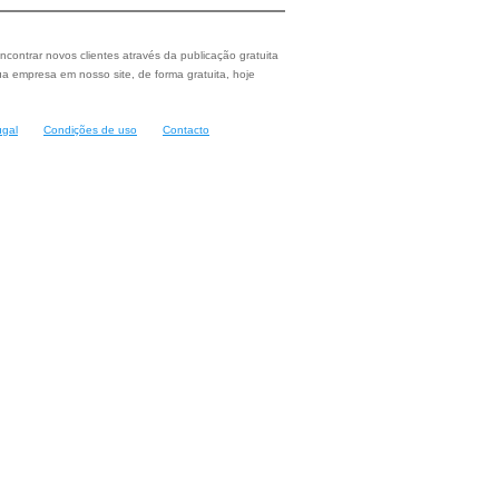
ncontrar novos clientes através da publicação gratuita
a empresa em nosso site, de forma gratuita, hoje
ugal
Condições de uso
Contacto