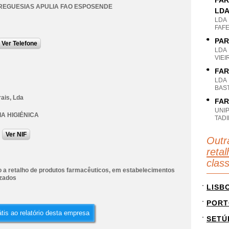
FAR
REGUESIAS APULIA FAO ESPOSENDE
LD
LDA
FAFE
PAR
Ver Telefone
LDA
VIEI
FAR
LDA
BAS
ais, Lda
FAR
UNI
A HIGIÉNICA
TAD
Ver NIF
Outr
reta
clas
 a retalho de produtos farmacêuticos, em estabelecimentos
izados
LISB
PORT
tis ao relatório desta empresa
SETÚ