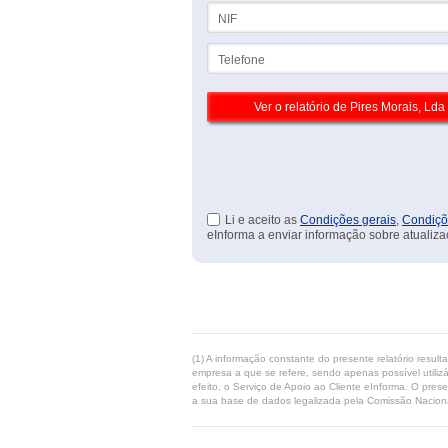
NIF
Telefone
Li e aceito as
Condições gerais
,
Condiçõ
eInforma a enviar informação sobre atualiza
(1) A informação constante do presente relatório resul
empresa a que se refere, sendo apenas possível utilizá
efeito, o Serviço de Apoio ao Cliente eInforma. O pres
a sua base de dados legalizada pela Comissão Naciona