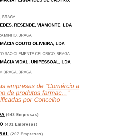
MÁCIA FERNANDES DE CASTRO,
A
, BRAGA
EDES, RESENDE, VIAMONTE, LDA
RA MINHO, BRAGA
MÁCIA COUTO OLIVEIRA, LDA
TO SAO CLEMENTE CELORICO, BRAGA
MÁCIA VIDAL, UNIPESSOAL, LDA
P
IM BRAGA, BRAGA
as empresas de "
Comércio a
lho de produtos farmac...
"
sificadas por Concelho
OA
(643 Empresas)
O
(431 Empresas)
BAL
(207 Empresas)