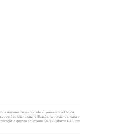
rência unicamente à atividade empresarial do ENI ou
poderá solicitar a sua retificação, contactando, para o
 autorização expressa da Informa D&B. A Informa D&B tem