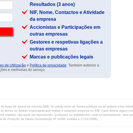
Resultados (3 anos)
NIF, Nome, Contactos e Atividade
da empresa
Accionistas e Participações em
outras empresas
Gestores e respetivas ligações a
outras empresas
Marcas e publicações legais
es de Utilização
e
Política de privacidade
. Também autorizo a
ções e melhorias do serviço.
ta da base de dados da Informa D&B, foi obtida junto de fontes públicas ou do próprio e faz refe
-la dentro do âmbito empresarial que realiza a respetiva empresa ou ENI. Caso detete algum erro 
ente relatório não pode ser reproduzido, publicado ou redistribuído, total ou parcialmente, sem
l de Proteção de Dados (Autorização Nº 32/96, emitida a 27/02/1996).