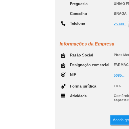
Freguesia
UNIAO F
Concelho
BRAGA
Telefone
25398...
Informações da Empresa
Razão Social
Pires Mor
Designação comercial
FARMÁCI
NIF
5085...
Forma jurídica
LDA
Atividade
Comércio
especial
Aceda grá