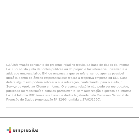
(1) A informação constante do presente relatório resulta da base de dados da Informa
D&B, foi obtida junto de fontes públicas ou do próprio e faz referência unicamente à
atividade empresarial do ENI ou empresa a que se refere, sendo apenas possível
utilizá-la dentro do âmbito empresarial que realiza a respetiva empresa ou ENI. Caso
detete algum erro poderá solicitar a sua retificação, contactando, para o efeito, o
Serviço de Apoio ao Cliente eInforma. O presente relatório não pode ser reproduzido,
publicado ou redistribuído, total ou parcialmente, sem autorização expressa da Informa
D&B. A Informa D&B tem a sua base de dados legalizada pela Comissão Nacional de
Proteção de Dados (Autorização Nº 32/96, emitida a 27/02/1996).