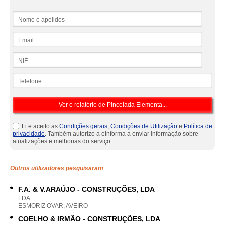
Nome e apelidos
Email
NIF
Telefone
Li e aceito as
Condições gerais
,
Condições de Utilização
e
Política de
privacidade
. Também autorizo a eInforma a enviar informação sobre
atualizações e melhorias do serviço.
Outros utilizadores pesquisaram
F.A. & V.ARAÚJO - CONSTRUÇÕES, LDA
LDA
ESMORIZ OVAR, AVEIRO
COELHO & IRMÃO - CONSTRUÇÕES, LDA