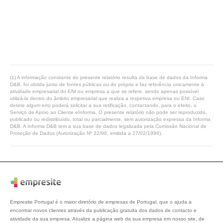
(1) A informação constante do presente relatório resulta da base de dados da Informa
D&B, foi obtida junto de fontes públicas ou do próprio e faz referência unicamente à
atividade empresarial do ENI ou empresa a que se refere, sendo apenas possível
utilizá-la dentro do âmbito empresarial que realiza a respetiva empresa ou ENI. Caso
detete algum erro poderá solicitar a sua retificação, contactando, para o efeito, o
Serviço de Apoio ao Cliente eInforma. O presente relatório não pode ser reproduzido,
publicado ou redistribuído, total ou parcialmente, sem autorização expressa da Informa
D&B. A Informa D&B tem a sua base de dados legalizada pela Comissão Nacional de
Proteção de Dados (Autorização Nº 32/96, emitida a 27/02/1996).
Empresite Portugal é o maior diretório de empresas de Portugal, que o ajuda a
encontrar novos clientes através da publicação gratuita dos dados de contacto e
atividade da sua empresa. Atualize a página web da sua empresa em nosso site, de