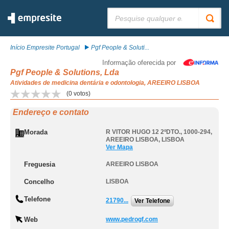
Pesquisar:
Início Empresite Portugal
Pgf People & Soluti...
Informação oferecida por
Pgf People & Solutions, Lda
Atividades de medicina dentária e odontologia, AREEIRO LISBOA
(
0
votos)
Endereço e contato
Morada
R VITOR HUGO 12 2ºDTO., 1000-294
,
AREEIRO LISBOA
,
LISBOA
Ver Mapa
Freguesia
AREEIRO LISBOA
Concelho
LISBOA
Telefone
21790...
Ver Telefone
Web
www.pedrogf.com