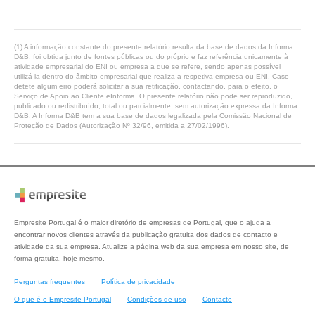
(1) A informação constante do presente relatório resulta da base de dados da Informa
D&B, foi obtida junto de fontes públicas ou do próprio e faz referência unicamente à
atividade empresarial do ENI ou empresa a que se refere, sendo apenas possível
utilizá-la dentro do âmbito empresarial que realiza a respetiva empresa ou ENI. Caso
detete algum erro poderá solicitar a sua retificação, contactando, para o efeito, o
Serviço de Apoio ao Cliente eInforma. O presente relatório não pode ser reproduzido,
publicado ou redistribuído, total ou parcialmente, sem autorização expressa da Informa
D&B. A Informa D&B tem a sua base de dados legalizada pela Comissão Nacional de
Proteção de Dados (Autorização Nº 32/96, emitida a 27/02/1996).
Empresite Portugal é o maior diretório de empresas de Portugal, que o ajuda a
encontrar novos clientes através da publicação gratuita dos dados de contacto e
atividade da sua empresa. Atualize a página web da sua empresa em nosso site, de
forma gratuita, hoje mesmo.
Perguntas frequentes
Política de privacidade
O que é o Empresite Portugal
Condições de uso
Contacto