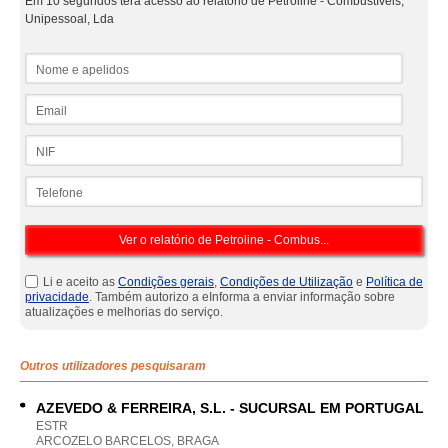
Em 10 segundos terá acesso ao relatório de Petroline - Combustíveis,
Unipessoal, Lda
Nome e apelidos
Email
NIF
Telefone
Li e aceito as
Condições gerais
,
Condições de Utilização
e
Política de
privacidade
. Também autorizo a eInforma a enviar informação sobre
atualizações e melhorias do serviço.
Outros utilizadores pesquisaram
AZEVEDO & FERREIRA, S.L. - SUCURSAL EM PORTUGAL
ESTR
ARCOZELO BARCELOS, BRAGA