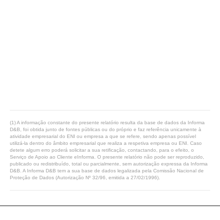
(1) A informação constante do presente relatório resulta da base de dados da Informa
D&B, foi obtida junto de fontes públicas ou do próprio e faz referência unicamente à
atividade empresarial do ENI ou empresa a que se refere, sendo apenas possível
utilizá-la dentro do âmbito empresarial que realiza a respetiva empresa ou ENI. Caso
detete algum erro poderá solicitar a sua retificação, contactando, para o efeito, o
Serviço de Apoio ao Cliente eInforma. O presente relatório não pode ser reproduzido,
publicado ou redistribuído, total ou parcialmente, sem autorização expressa da Informa
D&B. A Informa D&B tem a sua base de dados legalizada pela Comissão Nacional de
Proteção de Dados (Autorização Nº 32/96, emitida a 27/02/1996).