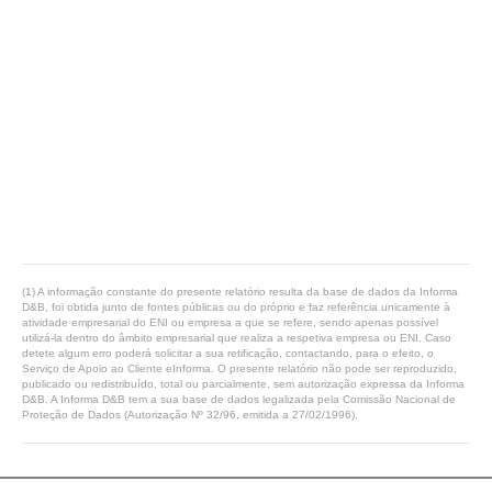
(1) A informação constante do presente relatório resulta da base de dados da Informa
D&B, foi obtida junto de fontes públicas ou do próprio e faz referência unicamente à
atividade empresarial do ENI ou empresa a que se refere, sendo apenas possível
utilizá-la dentro do âmbito empresarial que realiza a respetiva empresa ou ENI. Caso
detete algum erro poderá solicitar a sua retificação, contactando, para o efeito, o
Serviço de Apoio ao Cliente eInforma. O presente relatório não pode ser reproduzido,
publicado ou redistribuído, total ou parcialmente, sem autorização expressa da Informa
D&B. A Informa D&B tem a sua base de dados legalizada pela Comissão Nacional de
Proteção de Dados (Autorização Nº 32/96, emitida a 27/02/1996).