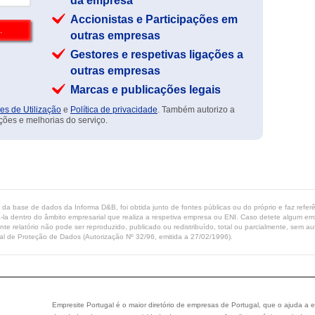
da empresa
Accionistas e Participações em
outras empresas
Gestores e respetivas ligações a
outras empresas
Marcas e publicações legais
es de Utilização
e
Política de privacidade
. Também autorizo a
ções e melhorias do serviço.
ta da base de dados da Informa D&B, foi obtida junto de fontes públicas ou do próprio e faz refe
-la dentro do âmbito empresarial que realiza a respetiva empresa ou ENI. Caso detete algum erro 
ente relatório não pode ser reproduzido, publicado ou redistribuído, total ou parcialmente, sem
l de Proteção de Dados (Autorização Nº 32/96, emitida a 27/02/1996).
Empresite Portugal é o maior diretório de empresas de Portugal, que o ajuda a e