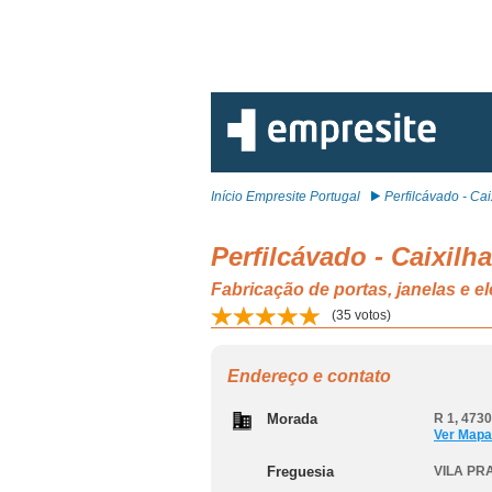
Início Empresite Portugal
Perfilcávado - Caix
Perfilcávado - Caixilha
Fabricação de portas, janelas e
(
35
votos)
Endereço e contato
Morada
R 1, 473
Ver Mapa
Freguesia
VILA PR