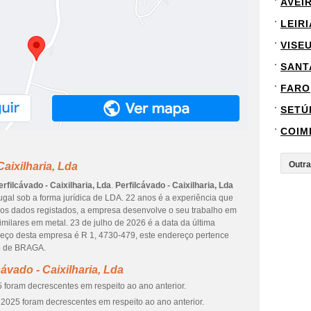
AVEI
LEIRI
VISE
SANT
FARO
SETÚ
COIM
aixilharia, Lda
erfilcávado - Caixilharia, Lda
.
Perfilcávado - Caixilharia, Lda
tugal sob a forma jurídica de LDA. 22 anos é a experiência que
 os dados registados, a empresa desenvolve o seu trabalho em
imilares em metal. 23 de julho de 2026 é a data da última
reço desta empresa é R 1, 4730-479, este endereço pertence
o de BRAGA.
ávado - Caixilharia, Lda
 foram decrescentes em respeito ao ano anterior.
2025 foram decrescentes em respeito ao ano anterior.