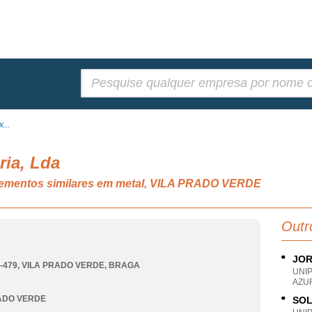
Pesquisar:
...
ria, Lda
 elementos similares em metal, VILA PRADO VERDE
Outr
JOR
0-479
,
VILA PRADO VERDE
,
BRAGA
UNI
AZU
ADO VERDE
SOL