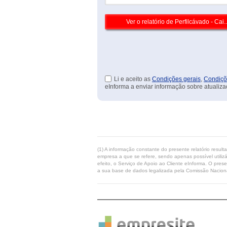
Li e aceito as
Condições gerais
,
Condiçõ
eInforma a enviar informação sobre atualiza
(1) A informação constante do presente relatório resul
empresa a que se refere, sendo apenas possível utilizá
efeito, o Serviço de Apoio ao Cliente eInforma. O pres
a sua base de dados legalizada pela Comissão Naciona