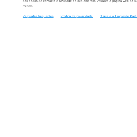
dos dados de contacto e atividade da sua empresa. Atualize a página web da su
mesmo.
Perguntas frequentes
Política de privacidade
O que é o Empresite Port