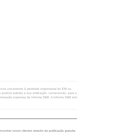
rência unicamente à atividade empresarial do ENI ou
poderá solicitar a sua retificação, contactando, para o
 autorização expressa da Informa D&B. A Informa D&B tem
ncontrar novos clientes através da publicação gratuita