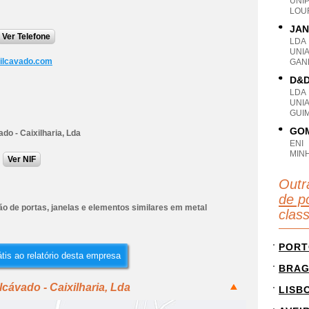
UNI
LOUR
JAN
Ver Telefone
LDA
UNI
ilcavado.com
GAN
D&D
LDA
UNI
GUI
GOM
ado - Caixilharia, Lda
ENI
MIN
Ver NIF
Outr
de po
o de portas, janelas e elementos similares em metal
clas
PORT
tis ao relatório desta empresa
BRA
lcávado - Caixilharia, Lda
LISB