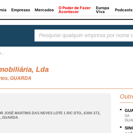
Pesquisar:
...
mobiliária, Lda
ários, GUARDA
Outr
GUA
R JOSÉ MARTINS DAS NEVES LOTE 1 R/C DTO., 6300-372
,
SA
A
,
GUARDA
GUA
SIN
A