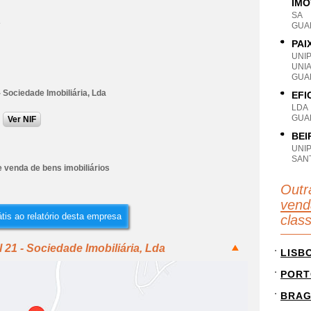
IMÓ
SA
A
GUA
PAI
UNI
UNIA
GUA
 - Sociedade Imobiliária, Lda
EFI
LDA
GUA
Ver NIF
BEI
UNI
SAN
 venda de bens imobiliários
Outr
vend
tis ao relatório desta empresa
clas
 21 - Sociedade Imobiliária, Lda
LISB
PORT
BRA