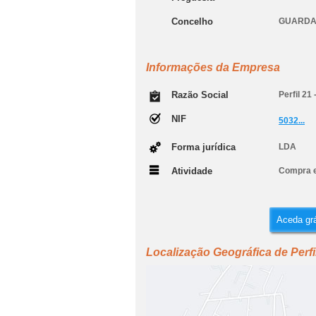
Concelho
GUARD
Informações da Empresa
Razão Social
Perfil 21
NIF
5032...
Forma jurídica
LDA
Atividade
Compra e
Aceda grá
Localização Geográfica de Perfil