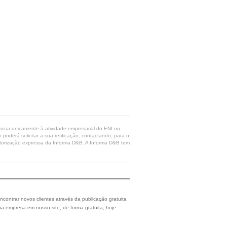
rência unicamente à atividade empresarial do ENI ou
poderá solicitar a sua retificação, contactando, para o
 autorização expressa da Informa D&B. A Informa D&B tem
ncontrar novos clientes através da publicação gratuita
a empresa em nosso site, de forma gratuita, hoje