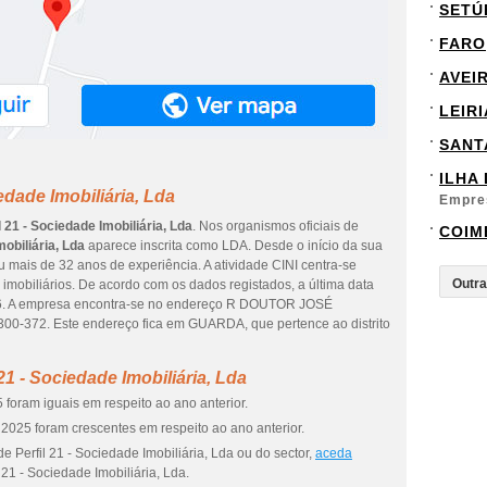
SETÚ
FARO
AVEI
LEIRI
SANT
ILHA
edade Imobiliária, Lda
Empre
l 21 - Sociedade Imobiliária, Lda
. Nos organismos oficiais de
COIM
mobiliária, Lda
aparece inscrita como LDA. Desde o início da sua
u mais de 32 anos de experiência. A atividade CINI centra-se
obiliários. De acordo com os dados registados, a última data
026. A empresa encontra-se no endereço R DOUTOR JOSÉ
-372. Este endereço fica em GUARDA, que pertence ao distrito
21 - Sociedade Imobiliária, Lda
foram iguais em respeito ao ano anterior.
2025 foram crescentes em respeito ao ano anterior.
 Perfil 21 - Sociedade Imobiliária, Lda ou do sector,
aceda
 21 - Sociedade Imobiliária, Lda.