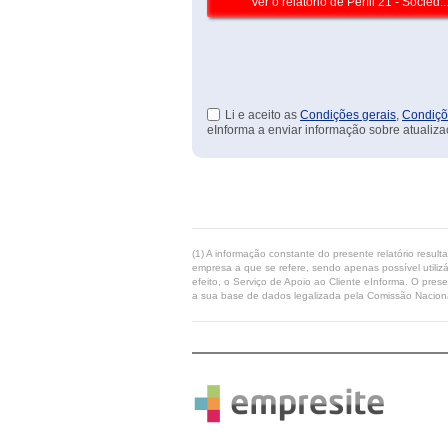
Li e aceito as
Condições gerais
,
Condiçõ
eInforma a enviar informação sobre atualiza
(1) A informação constante do presente relatório resul
empresa a que se refere, sendo apenas possível utilizá
efeito, o Serviço de Apoio ao Cliente eInforma. O pres
a sua base de dados legalizada pela Comissão Naciona