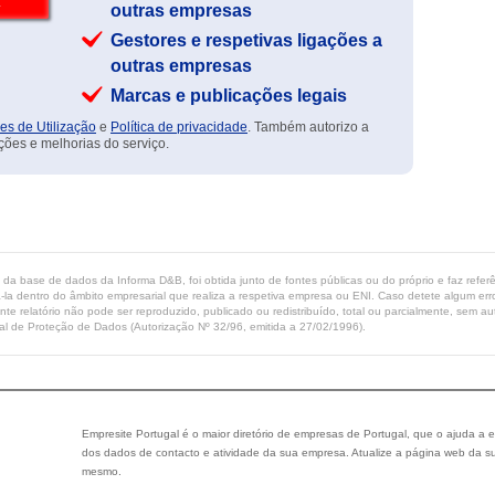
outras empresas
Gestores e respetivas ligações a
outras empresas
Marcas e publicações legais
es de Utilização
e
Política de privacidade
. Também autorizo a
ções e melhorias do serviço.
ta da base de dados da Informa D&B, foi obtida junto de fontes públicas ou do próprio e faz refe
-la dentro do âmbito empresarial que realiza a respetiva empresa ou ENI. Caso detete algum erro 
ente relatório não pode ser reproduzido, publicado ou redistribuído, total ou parcialmente, sem
l de Proteção de Dados (Autorização Nº 32/96, emitida a 27/02/1996).
Empresite Portugal é o maior diretório de empresas de Portugal, que o ajuda a e
dos dados de contacto e atividade da sua empresa. Atualize a página web da su
mesmo.