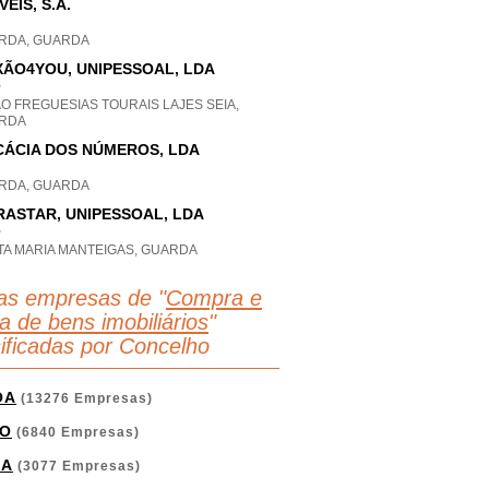
VEIS, S.A.
RDA, GUARDA
XÃO4YOU, UNIPESSOAL, LDA
P
O FREGUESIAS TOURAIS LAJES SEIA,
RDA
CÁCIA DOS NÚMEROS, LDA
RDA, GUARDA
RASTAR, UNIPESSOAL, LDA
P
TA MARIA MANTEIGAS, GUARDA
as empresas de "
Compra e
a de bens imobiliários
"
sificadas por Concelho
OA
(13276 Empresas)
O
(6840 Empresas)
GA
(3077 Empresas)