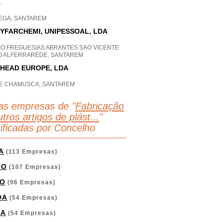
A
EGA, SANTAREM
YFARCHEMI, UNIPESSOAL, LDA
P
AO FREGUESIAS ABRANTES SAO VICENTE
O ALFERRAREDE, SANTAREM
 HEAD EUROPE, LDA
E CHAMUSCA, SANTAREM
as empresas de "
Fabricação
tros artigos de plást...
"
sificadas por Concelho
A
(113 Empresas)
RO
(107 Empresas)
O
(96 Empresas)
OA
(54 Empresas)
GA
(54 Empresas)