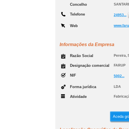
Concelho
SANTAR
Telefone
24953...
Web
www.faru
Informações da Empresa
Razão Social
Pereira, 
Designação comercial
FARUP
NIF
5002...
Forma jurídica
LDA
Atividade
Fabricaçã
Aceda grá