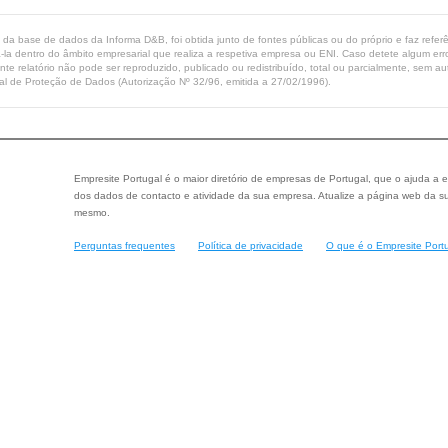
ta da base de dados da Informa D&B, foi obtida junto de fontes públicas ou do próprio e faz refe
-la dentro do âmbito empresarial que realiza a respetiva empresa ou ENI. Caso detete algum erro 
ente relatório não pode ser reproduzido, publicado ou redistribuído, total ou parcialmente, sem
l de Proteção de Dados (Autorização Nº 32/96, emitida a 27/02/1996).
Empresite Portugal é o maior diretório de empresas de Portugal, que o ajuda a e
dos dados de contacto e atividade da sua empresa. Atualize a página web da su
mesmo.
Perguntas frequentes
Política de privacidade
O que é o Empresite Port