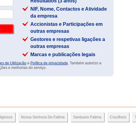
Resultados (3 anos)
NIF, Nome, Contactos e Atividade
da empresa
Accionistas e Participações em
outras empresas
Gestores e respetivas ligações a
outras empresas
Marcas e publicações legais
es de Utilização
e
Política de privacidade
. Também autorizo a
ções e melhorias do serviço.
ligiosos
Nossa Senhora De Fatima
Santuario Fatima
Crucifixos