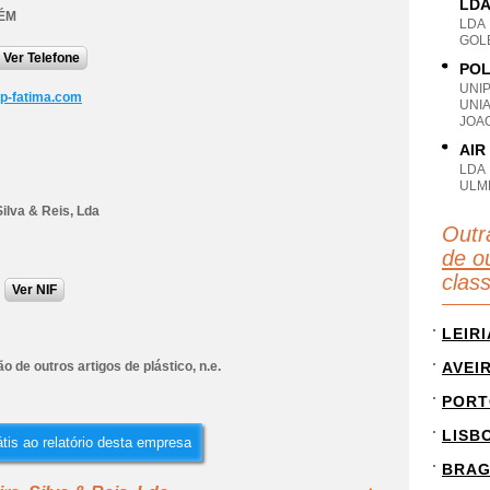
LD
ÉM
LDA
GOL
Ver Telefone
POL
UNI
p-fatima.com
UNI
JOA
AIR
LDA
ULM
Silva & Reis, Lda
Outr
de ou
clas
Ver NIF
LEIRI
o de outros artigos de plástico, n.e.
AVEI
PORT
LISB
tis ao relatório desta empresa
BRA