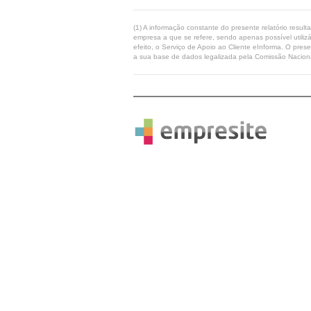
(1) A informação constante do presente relatório resul
empresa a que se refere, sendo apenas possível utilizá
efeito, o Serviço de Apoio ao Cliente eInforma. O pres
a sua base de dados legalizada pela Comissão Naciona