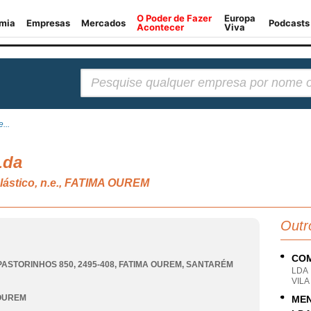
Pesquisar:
...
Lda
plástico, n.e., FATIMA OUREM
Outr
COM
PASTORINHOS 850, 2495-408
,
FATIMA OUREM
,
SANTARÉM
LDA
VIL
 OUREM
MEN