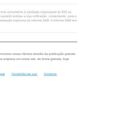
rência unicamente à atividade empresarial do ENI ou
poderá solicitar a sua retificação, contactando, para o
 autorização expressa da Informa D&B. A Informa D&B tem
ncontrar novos clientes através da publicação gratuita
a empresa em nosso site, de forma gratuita, hoje
ugal
Condições de uso
Contacto