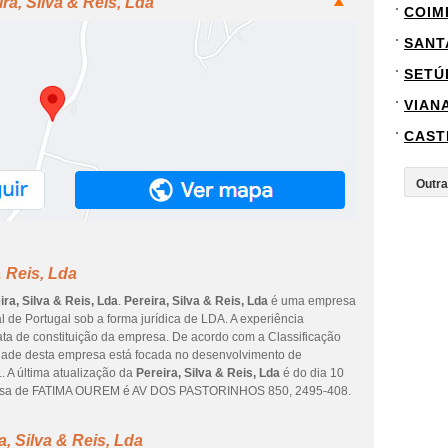
ra, Silva & Reis, Lda
COIM
SANT
SETÚ
VIAN
CAST
& Reis, Lda
ira, Silva & Reis, Lda
.
Pereira, Silva & Reis, Lda
é uma empresa
al de Portugal sob a forma jurídica de LDA. A experiência
ata de constituição da empresa. De acordo com a Classificação
vidade desta empresa está focada no desenvolvimento de
.. A última atualização da
Pereira, Silva & Reis, Lda
é do dia 10
resa de FATIMA OUREM é AV DOS PASTORINHOS 850, 2495-408.
, Silva & Reis, Lda