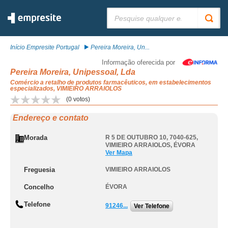
Pesquisar:
Início Empresite Portugal
Pereira Moreira, Un...
Informação oferecida por
Pereira Moreira, Unipessoal, Lda
Comércio a retalho de produtos farmacêuticos, em estabelecimentos
especializados, VIMIEIRO ARRAIOLOS
(
0
votos)
Endereço e contato
Morada
R 5 DE OUTUBRO 10, 7040-625
,
VIMIEIRO ARRAIOLOS
,
ÉVORA
Ver Mapa
Freguesia
VIMIEIRO ARRAIOLOS
Concelho
ÉVORA
Telefone
91246...
Ver Telefone