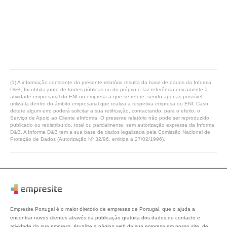
(1) A informação constante do presente relatório resulta da base de dados da Informa
D&B, foi obtida junto de fontes públicas ou do próprio e faz referência unicamente à
atividade empresarial do ENI ou empresa a que se refere, sendo apenas possível
utilizá-la dentro do âmbito empresarial que realiza a respetiva empresa ou ENI. Caso
detete algum erro poderá solicitar a sua retificação, contactando, para o efeito, o
Serviço de Apoio ao Cliente eInforma. O presente relatório não pode ser reproduzido,
publicado ou redistribuído, total ou parcialmente, sem autorização expressa da Informa
D&B. A Informa D&B tem a sua base de dados legalizada pela Comissão Nacional de
Proteção de Dados (Autorização Nº 32/96, emitida a 27/02/1996).
Empresite Portugal é o maior diretório de empresas de Portugal, que o ajuda a
encontrar novos clientes através da publicação gratuita dos dados de contacto e
atividade da sua empresa. Atualize a página web da sua empresa em nosso site, de