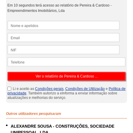
Em 10 segundos terá acesso ao relatório de Pereira & Cardoso -
Empreendimentos Imobiliários, Lda
Nome e apelidos
Email
NIF
Telefone
Li e aceito as
Condições gerais
,
Condições de Utilização
e
Política de
privacidade
. Também autorizo a eInforma a enviar informação sobre
atualizações e melhorias do serviço.
Outros utilizadores pesquisaram
ALEXANDRE SOUSA - CONSTRUÇÕES, SOCIEDADE
UNIPESSOAL, LDA