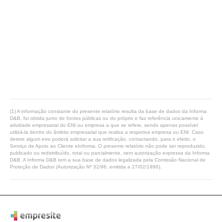
(1) A informação constante do presente relatório resulta da base de dados da Informa
D&B, foi obtida junto de fontes públicas ou do próprio e faz referência unicamente à
atividade empresarial do ENI ou empresa a que se refere, sendo apenas possível
utilizá-la dentro do âmbito empresarial que realiza a respetiva empresa ou ENI. Caso
detete algum erro poderá solicitar a sua retificação, contactando, para o efeito, o
Serviço de Apoio ao Cliente eInforma. O presente relatório não pode ser reproduzido,
publicado ou redistribuído, total ou parcialmente, sem autorização expressa da Informa
D&B. A Informa D&B tem a sua base de dados legalizada pela Comissão Nacional de
Proteção de Dados (Autorização Nº 32/96, emitida a 27/02/1996).