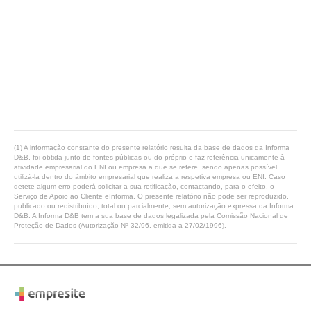
(1) A informação constante do presente relatório resulta da base de dados da Informa
D&B, foi obtida junto de fontes públicas ou do próprio e faz referência unicamente à
atividade empresarial do ENI ou empresa a que se refere, sendo apenas possível
utilizá-la dentro do âmbito empresarial que realiza a respetiva empresa ou ENI. Caso
detete algum erro poderá solicitar a sua retificação, contactando, para o efeito, o
Serviço de Apoio ao Cliente eInforma. O presente relatório não pode ser reproduzido,
publicado ou redistribuído, total ou parcialmente, sem autorização expressa da Informa
D&B. A Informa D&B tem a sua base de dados legalizada pela Comissão Nacional de
Proteção de Dados (Autorização Nº 32/96, emitida a 27/02/1996).