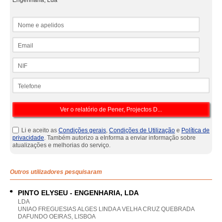
Engenharia, Lda
Nome e apelidos
Email
NIF
Telefone
Li e aceito as
Condições gerais
,
Condições de Utilização
e
Política de
privacidade
. Também autorizo a eInforma a enviar informação sobre
atualizações e melhorias do serviço.
Outros utilizadores pesquisaram
PINTO ELYSEU - ENGENHARIA, LDA
LDA
UNIAO FREGUESIAS ALGES LINDA A VELHA CRUZ QUEBRADA
DAFUNDO OEIRAS, LISBOA