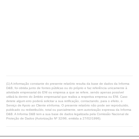
(1) A informação constante do presente relatório resulta da base de dados da Informa
D&B, foi obtida junto de fontes públicas ou do próprio e faz referência unicamente à
atividade empresarial do ENI ou empresa a que se refere, sendo apenas possível
utilizá-la dentro do âmbito empresarial que realiza a respetiva empresa ou ENI. Caso
detete algum erro poderá solicitar a sua retificação, contactando, para o efeito, o
Serviço de Apoio ao Cliente eInforma. O presente relatório não pode ser reproduzido,
publicado ou redistribuído, total ou parcialmente, sem autorização expressa da Informa
D&B. A Informa D&B tem a sua base de dados legalizada pela Comissão Nacional de
Proteção de Dados (Autorização Nº 32/96, emitida a 27/02/1996).