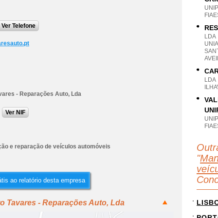
UNI
FIAE
Ver Telefone
RES
LDA
resauto.pt
UNIA
SANT
AVE
CAR
LDA
ILHA
vares - Reparações Auto, Lda
VAL
UNI
Ver NIF
UNI
FIAE
Outr
ão e reparação de veículos automóveis
"
Man
veícu
Conc
tis ao relatório desta empresa
o Tavares - Reparações Auto, Lda
LISB
PORT