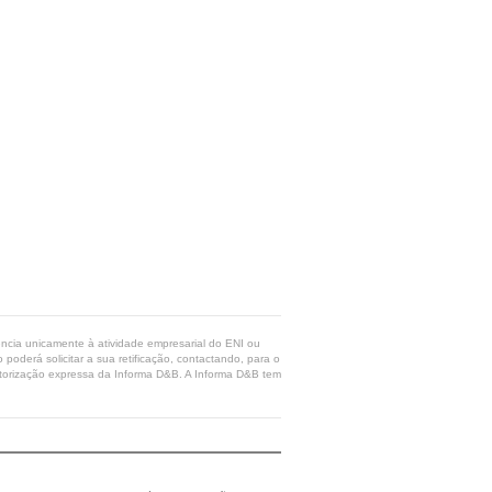
rência unicamente à atividade empresarial do ENI ou
poderá solicitar a sua retificação, contactando, para o
 autorização expressa da Informa D&B. A Informa D&B tem