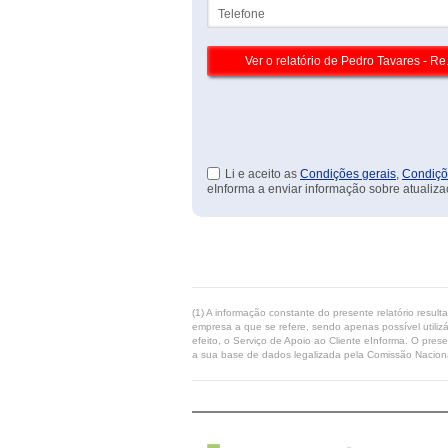
Telefone
Li e aceito as
Condições gerais
,
Condiçõ
eInforma a enviar informação sobre atualiza
(1) A informação constante do presente relatório resul
empresa a que se refere, sendo apenas possível utilizá
efeito, o Serviço de Apoio ao Cliente eInforma. O pres
a sua base de dados legalizada pela Comissão Naciona