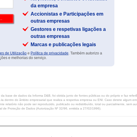
da empresa
Accionistas e Participações em
outras empresas
Gestores e respetivas ligações a
outras empresas
Marcas e publicações legais
es de Utilização
e
Política de privacidade
. Também autorizo a
ções e melhorias do serviço.
ta da base de dados da Informa D&B, foi obtida junto de fontes públicas ou do próprio e faz refe
-la dentro do âmbito empresarial que realiza a respetiva empresa ou ENI. Caso detete algum erro 
ente relatório não pode ser reproduzido, publicado ou redistribuído, total ou parcialmente, sem
l de Proteção de Dados (Autorização Nº 32/96, emitida a 27/02/1996).