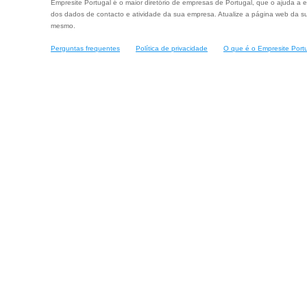
Empresite Portugal é o maior diretório de empresas de Portugal, que o ajuda a e
dos dados de contacto e atividade da sua empresa. Atualize a página web da su
mesmo.
Perguntas frequentes
Política de privacidade
O que é o Empresite Port