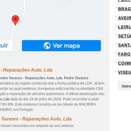
BRA
AVEI
LEIRI
SETÚ
SANT
FARO
COIM
 - Reparações Auto, Lda
VISE
edro Tavares - Reparações Auto, Lda
.
Pedro Tavares -
ervatória do registo comercial sob a forma jurídica de LDA. Já tem
tor ao qual pertence. A empresa está inscrita na atividade CINI
ão e reparação de veículos automóveis. A última atualização dos
o, Lda
data do dia 18 de julho de 2026. Pode encontrar a sede
730-306. Este endereço localiza-se na cidade de MACIEIRA
AVEIRO, em Portugal.
 Tavares - Reparações Auto, Lda
 foram crescentes em respeito ao ano anterior.