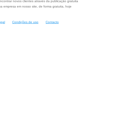
ncontrar novos clientes através da publicação gratuita
a empresa em nosso site, de forma gratuita, hoje
ugal
Condições de uso
Contacto