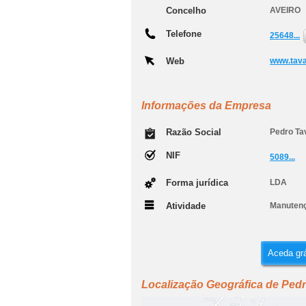
Concelho
AVEIRO
Telefone
25648...
Web
www.tava
Informações da Empresa
Razão Social
Pedro Ta
NIF
5089...
Forma jurídica
LDA
Atividade
Manutenç
Aceda grá
Localização Geográfica de Pedr