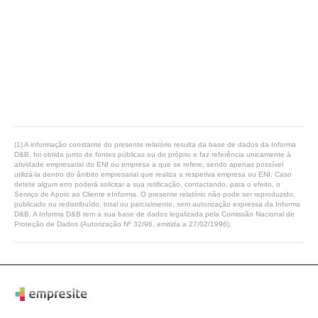
(1) A informação constante do presente relatório resulta da base de dados da Informa
D&B, foi obtida junto de fontes públicas ou do próprio e faz referência unicamente à
atividade empresarial do ENI ou empresa a que se refere, sendo apenas possível
utilizá-la dentro do âmbito empresarial que realiza a respetiva empresa ou ENI. Caso
detete algum erro poderá solicitar a sua retificação, contactando, para o efeito, o
Serviço de Apoio ao Cliente eInforma. O presente relatório não pode ser reproduzido,
publicado ou redistribuído, total ou parcialmente, sem autorização expressa da Informa
D&B. A Informa D&B tem a sua base de dados legalizada pela Comissão Nacional de
Proteção de Dados (Autorização Nº 32/96, emitida a 27/02/1996).