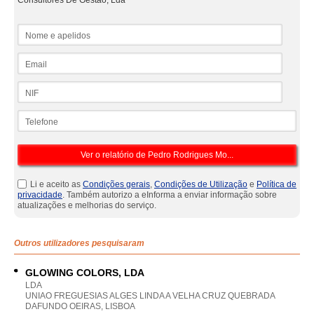
Consultores De Gestão, Lda
Nome e apelidos
Email
NIF
Telefone
Li e aceito as
Condições gerais
,
Condições de Utilização
e
Política de
privacidade
. Também autorizo a eInforma a enviar informação sobre
atualizações e melhorias do serviço.
Outros utilizadores pesquisaram
GLOWING COLORS, LDA
LDA
UNIAO FREGUESIAS ALGES LINDA A VELHA CRUZ QUEBRADA
DAFUNDO OEIRAS, LISBOA