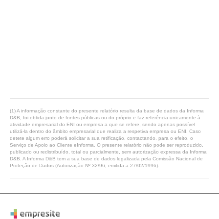
(1) A informação constante do presente relatório resulta da base de dados da Informa
D&B, foi obtida junto de fontes públicas ou do próprio e faz referência unicamente à
atividade empresarial do ENI ou empresa a que se refere, sendo apenas possível
utilizá-la dentro do âmbito empresarial que realiza a respetiva empresa ou ENI. Caso
detete algum erro poderá solicitar a sua retificação, contactando, para o efeito, o
Serviço de Apoio ao Cliente eInforma. O presente relatório não pode ser reproduzido,
publicado ou redistribuído, total ou parcialmente, sem autorização expressa da Informa
D&B. A Informa D&B tem a sua base de dados legalizada pela Comissão Nacional de
Proteção de Dados (Autorização Nº 32/96, emitida a 27/02/1996).