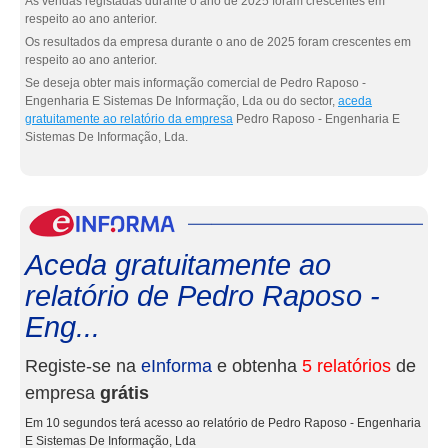
As vendas registadas durante o ano de 2025 foram crescentes em
respeito ao ano anterior.
Os resultados da empresa durante o ano de 2025 foram crescentes em
respeito ao ano anterior.
Se deseja obter mais informação comercial de Pedro Raposo -
Engenharia E Sistemas De Informação, Lda ou do sector,
aceda
gratuitamente ao relatório da empresa
Pedro Raposo - Engenharia E
Sistemas De Informação, Lda.
eInf
Aceda gratuitamente ao
relatório de Pedro Raposo -
Eng...
Registe-se na
eInforma
e obtenha
5 relatórios
de
empresa
grátis
Em 10 segundos terá acesso ao relatório de Pedro Raposo - Engenharia
E Sistemas De Informação, Lda