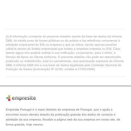
(1) A informação constante do presente relatório resulta da base de dados da Informa
D&B, foi obtida junto de fontes públicas ou do próprio e faz referência unicamente à
atividade empresarial do ENI ou empresa a que se refere, sendo apenas possível
utilizá-la dentro do âmbito empresarial que realiza a respetiva empresa ou ENI. Caso
detete algum erro poderá solicitar a sua retificação, contactando, para o efeito, o
Serviço de Apoio ao Cliente eInforma. O presente relatório não pode ser reproduzido,
publicado ou redistribuído, total ou parcialmente, sem autorização expressa da Informa
D&B. A Informa D&B tem a sua base de dados legalizada pela Comissão Nacional de
Proteção de Dados (Autorização Nº 32/96, emitida a 27/02/1996).
Empresite Portugal é o maior diretório de empresas de Portugal, que o ajuda a
encontrar novos clientes através da publicação gratuita dos dados de contacto e
atividade da sua empresa. Atualize a página web da sua empresa em nosso site, de
forma gratuita, hoje mesmo.