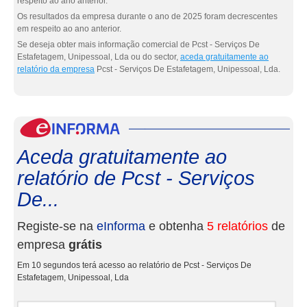
respeito ao ano anterior.
Os resultados da empresa durante o ano de 2025 foram decrescentes
em respeito ao ano anterior.
Se deseja obter mais informação comercial de Pcst - Serviços De
Estafetagem, Unipessoal, Lda ou do sector,
aceda gratuitamente ao
relatório da empresa
Pcst - Serviços De Estafetagem, Unipessoal, Lda.
eInf
Aceda gratuitamente ao
relatório de Pcst - Serviços
De...
Registe-se na
eInforma
e obtenha
5 relatórios
de
empresa
grátis
Em 10 segundos terá acesso ao relatório de Pcst - Serviços De
Estafetagem, Unipessoal, Lda
Nome e apelidos