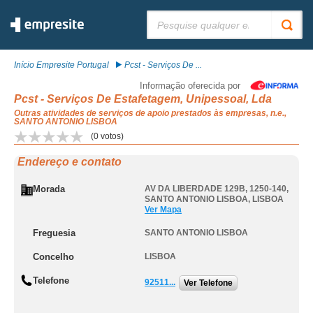
Pesquisar:
Início Empresite Portugal
Pcst - Serviços De ...
Informação oferecida por
Pcst - Serviços De Estafetagem, Unipessoal, Lda
Outras atividades de serviços de apoio prestados às empresas, n.e.,
SANTO ANTONIO LISBOA
(
0
votos)
Endereço e contato
Morada
AV DA LIBERDADE 129B, 1250-140
,
SANTO ANTONIO LISBOA
,
LISBOA
Ver Mapa
Freguesia
SANTO ANTONIO LISBOA
Concelho
LISBOA
Telefone
92511...
Ver Telefone