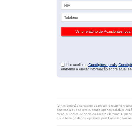
NIF
Telefone
Li e aceito as
Condições gerais
,
Condiçõ
eInforma a enviar informação sobre atualiza
(1) A informação constante do presente relatório resul
empresa a que se refere, sendo apenas possível utilizá
efeito, o Serviço de Apoio ao Cliente eInforma. O pres
a sua base de dados legalizada pela Comissão Naciona