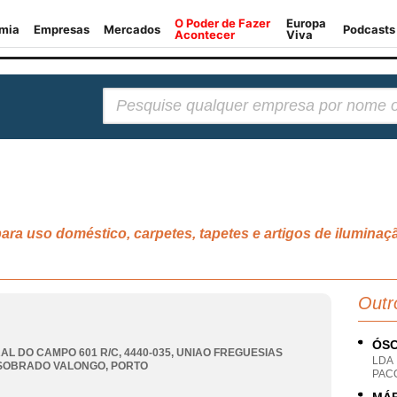
Pesquisar:
para uso doméstico, carpetes, tapetes e artigos de ilum
Outr
ÓSC
AL DO CAMPO 601 R/C, 4440-035
,
UNIAO FREGUESIAS
LDA
SOBRADO VALONGO
,
PORTO
PAC