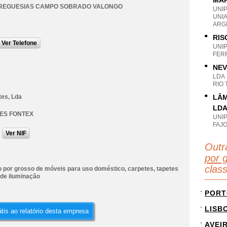
MÁR
FREGUESIAS CAMPO SOBRADO VALONGO
UNI
UNIA
ARGI
RIS
Ver Telefone
UNI
FER
NEV
LDA
RIO
tes, Lda
LÂM
LD
ES FONTEX
UNI
FAJO
Ver NIF
Outr
por 
clas
 por grosso de móveis para uso doméstico, carpetes, tapetes
 de iluminação
PORT
LISB
tis ao relatório desta empresa
AVEI