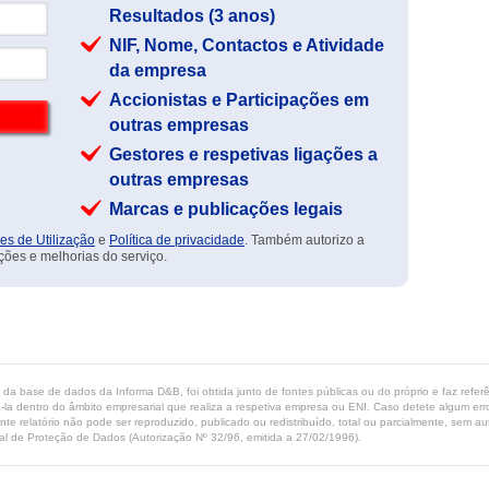
Resultados (3 anos)
NIF, Nome, Contactos e Atividade
da empresa
Accionistas e Participações em
outras empresas
Gestores e respetivas ligações a
outras empresas
Marcas e publicações legais
es de Utilização
e
Política de privacidade
. Também autorizo a
ções e melhorias do serviço.
ta da base de dados da Informa D&B, foi obtida junto de fontes públicas ou do próprio e faz refe
-la dentro do âmbito empresarial que realiza a respetiva empresa ou ENI. Caso detete algum erro 
ente relatório não pode ser reproduzido, publicado ou redistribuído, total ou parcialmente, sem
l de Proteção de Dados (Autorização Nº 32/96, emitida a 27/02/1996).