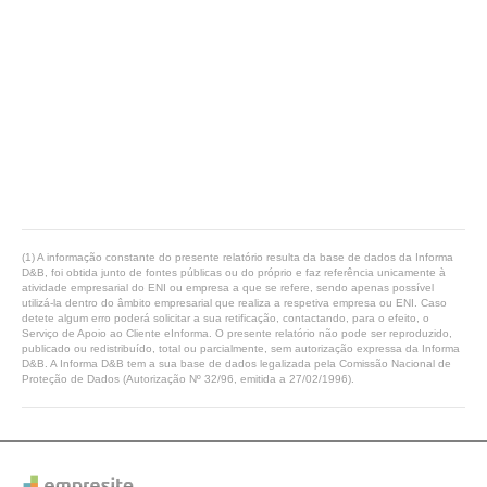
(1) A informação constante do presente relatório resulta da base de dados da Informa
D&B, foi obtida junto de fontes públicas ou do próprio e faz referência unicamente à
atividade empresarial do ENI ou empresa a que se refere, sendo apenas possível
utilizá-la dentro do âmbito empresarial que realiza a respetiva empresa ou ENI. Caso
detete algum erro poderá solicitar a sua retificação, contactando, para o efeito, o
Serviço de Apoio ao Cliente eInforma. O presente relatório não pode ser reproduzido,
publicado ou redistribuído, total ou parcialmente, sem autorização expressa da Informa
D&B. A Informa D&B tem a sua base de dados legalizada pela Comissão Nacional de
Proteção de Dados (Autorização Nº 32/96, emitida a 27/02/1996).