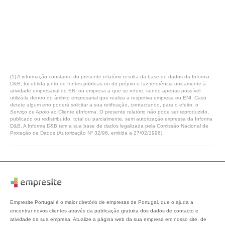
(1) A informação constante do presente relatório resulta da base de dados da Informa
D&B, foi obtida junto de fontes públicas ou do próprio e faz referência unicamente à
atividade empresarial do ENI ou empresa a que se refere, sendo apenas possível
utilizá-la dentro do âmbito empresarial que realiza a respetiva empresa ou ENI. Caso
detete algum erro poderá solicitar a sua retificação, contactando, para o efeito, o
Serviço de Apoio ao Cliente eInforma. O presente relatório não pode ser reproduzido,
publicado ou redistribuído, total ou parcialmente, sem autorização expressa da Informa
D&B. A Informa D&B tem a sua base de dados legalizada pela Comissão Nacional de
Proteção de Dados (Autorização Nº 32/96, emitida a 27/02/1996).
Empresite Portugal é o maior diretório de empresas de Portugal, que o ajuda a
encontrar novos clientes através da publicação gratuita dos dados de contacto e
atividade da sua empresa. Atualize a página web da sua empresa em nosso site, de