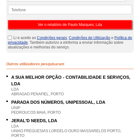
Telefone
Li e aceito as
Condições gerais
,
Condições de Utilização
e
Política de
privacidade
. Também autorizo a eInforma a enviar informação sobre
atualizações e melhorias do serviço.
Outros utilizadores pesquisaram
A SUA MELHOR OPÇÃO - CONTABILIDADE E SERVIÇOS,
LDA
LDA
ABRAGAO PENAFIEL, PORTO
PARADA DOS NÚMEROS, UNIPESSOAL, LDA
UNIP
PEDROUCOS MAIA, PORTO
JERAL'D NEEDS, LDA
LDA
UNIAO FREGUESIAS LORDELO OURO MASSARELOS PORTO,
PORTO