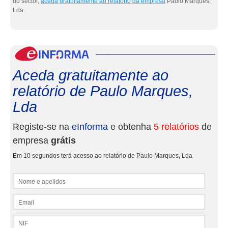
do sector,
aceda gratuitamente ao relatório da empresa
Paulo Marques,
Lda.
eInf
Aceda gratuitamente ao
relatório de Paulo Marques,
Lda
Registe-se na
eInforma
e obtenha
5 relatórios
de
empresa
grátis
Em 10 segundos terá acesso ao relatório de Paulo Marques, Lda
Nome e apelidos
Email
NIF