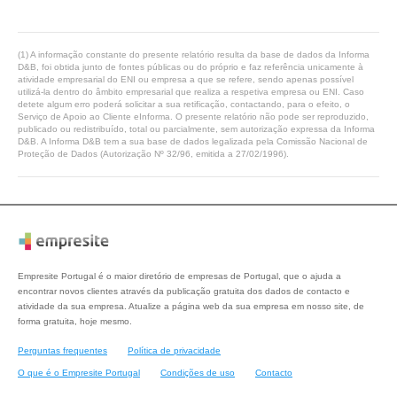
(1) A informação constante do presente relatório resulta da base de dados da Informa
D&B, foi obtida junto de fontes públicas ou do próprio e faz referência unicamente à
atividade empresarial do ENI ou empresa a que se refere, sendo apenas possível
utilizá-la dentro do âmbito empresarial que realiza a respetiva empresa ou ENI. Caso
detete algum erro poderá solicitar a sua retificação, contactando, para o efeito, o
Serviço de Apoio ao Cliente eInforma. O presente relatório não pode ser reproduzido,
publicado ou redistribuído, total ou parcialmente, sem autorização expressa da Informa
D&B. A Informa D&B tem a sua base de dados legalizada pela Comissão Nacional de
Proteção de Dados (Autorização Nº 32/96, emitida a 27/02/1996).
Empresite Portugal é o maior diretório de empresas de Portugal, que o ajuda a
encontrar novos clientes através da publicação gratuita dos dados de contacto e
atividade da sua empresa. Atualize a página web da sua empresa em nosso site, de
forma gratuita, hoje mesmo.
Perguntas frequentes
Política de privacidade
O que é o Empresite Portugal
Condições de uso
Contacto