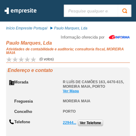
Pesquisar:
Início Empresite Portugal
Paulo Marques, Lda
Informação oferecida por
Paulo Marques, Lda
Atividades de contabilidade e auditoria; consultoria fiscal, MOREIRA
MAIA
(
0
votos)
Endereço e contato
Morada
R LUÍS DE CAMÕES 163, 4470-615
,
MOREIRA MAIA
,
PORTO
Ver Mapa
Freguesia
MOREIRA MAIA
Concelho
PORTO
Telefone
22944...
Ver Telefone