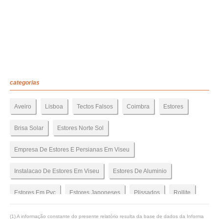
categorias
Aveiro
Lisboa
Tectos Falsos
Coimbra
Estores
Brisa Solar
Estores Norte Sol
Empresa De Estores E Persianas Em Viseu
Instalacao De Estores Em Viseu
Estores De Aluminio
Estores Em Pvc
Estores Japoneses
Plissados
Rollite
Estores Com Motorizacao
Estores Verticais
(1) A informação constante do presente relatório resulta da base de dados da Informa