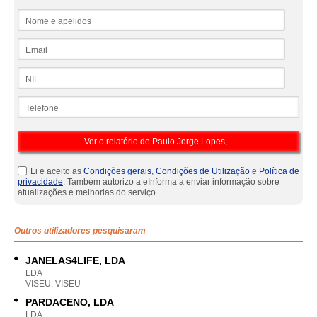
Nome e apelidos
Email
NIF
Telefone
Li e aceito as
Condições gerais
,
Condições de Utilização
e
Política de
privacidade
. Também autorizo a eInforma a enviar informação sobre
atualizações e melhorias do serviço.
Outros utilizadores pesquisaram
JANELAS4LIFE, LDA
LDA
VISEU, VISEU
PARDACENO, LDA
LDA