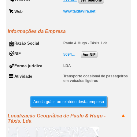
91730...
Ver Telefone
Web
www.taxitavira.net
Informações da Empresa
Razão Social
Paulo & Hugo - Táxis, Lda
NIF
5094...
Ver NIF
Forma jurídica
LDA
Atividade
Transporte ocasional de passageiros
em veículos ligeiros
Aceda grátis ao relatório desta empresa
Localização Geográfica de Paulo & Hugo -
Táxis, Lda