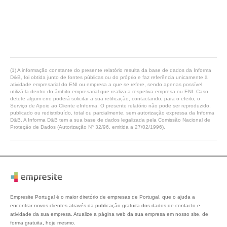
(1) A informação constante do presente relatório resulta da base de dados da Informa
D&B, foi obtida junto de fontes públicas ou do próprio e faz referência unicamente à
atividade empresarial do ENI ou empresa a que se refere, sendo apenas possível
utilizá-la dentro do âmbito empresarial que realiza a respetiva empresa ou ENI. Caso
detete algum erro poderá solicitar a sua retificação, contactando, para o efeito, o
Serviço de Apoio ao Cliente eInforma. O presente relatório não pode ser reproduzido,
publicado ou redistribuído, total ou parcialmente, sem autorização expressa da Informa
D&B. A Informa D&B tem a sua base de dados legalizada pela Comissão Nacional de
Proteção de Dados (Autorização Nº 32/96, emitida a 27/02/1996).
Empresite Portugal é o maior diretório de empresas de Portugal, que o ajuda a
encontrar novos clientes através da publicação gratuita dos dados de contacto e
atividade da sua empresa. Atualize a página web da sua empresa em nosso site, de
forma gratuita, hoje mesmo.