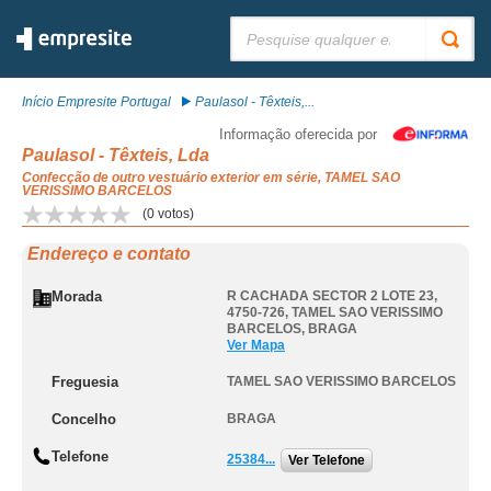
Pesquisar:
Início Empresite Portugal
Paulasol - Têxteis,...
Informação oferecida por
Paulasol - Têxteis, Lda
Confecção de outro vestuário exterior em série, TAMEL SAO
VERISSIMO BARCELOS
(
0
votos)
Endereço e contato
Morada
R CACHADA SECTOR 2 LOTE 23,
4750-726
,
TAMEL SAO VERISSIMO
BARCELOS
,
BRAGA
Ver Mapa
Freguesia
TAMEL SAO VERISSIMO BARCELOS
Concelho
BRAGA
Telefone
25384...
Ver Telefone