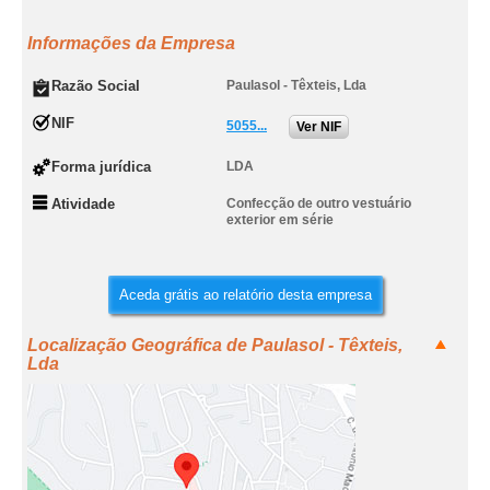
Informações da Empresa
Razão Social
Paulasol - Têxteis, Lda
NIF
5055...
Ver NIF
Forma jurídica
LDA
Atividade
Confecção de outro vestuário
exterior em série
Aceda grátis ao relatório desta empresa
Localização Geográfica de Paulasol - Têxteis,
Lda