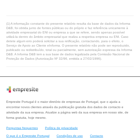
(1) A informação constante do presente relatório resulta da base de dados da Informa
D&B, foi obtida junto de fontes públicas ou do próprio e faz referência unicamente à
atividade empresarial do ENI ou empresa a que se refere, sendo apenas possível
utilizá-la dentro do âmbito empresarial que realiza a respetiva empresa ou ENI. Caso
detete algum erro poderá solicitar a sua retificação, contactando, para o efeito, o
Serviço de Apoio ao Cliente eInforma. O presente relatório não pode ser reproduzido,
publicado ou redistribuído, total ou parcialmente, sem autorização expressa da Informa
D&B. A Informa D&B tem a sua base de dados legalizada pela Comissão Nacional de
Proteção de Dados (Autorização Nº 32/96, emitida a 27/02/1996).
Empresite Portugal é o maior diretório de empresas de Portugal, que o ajuda a
encontrar novos clientes através da publicação gratuita dos dados de contacto e
atividade da sua empresa. Atualize a página web da sua empresa em nosso site, de
forma gratuita, hoje mesmo.
Perguntas frequentes
Política de privacidade
O que é o Empresite Portugal
Condições de uso
Contacto