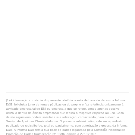
(1) A informação constante do presente relatório resulta da base de dados da Informa
D&B, foi obtida junto de fontes públicas ou do próprio e faz referência unicamente à
atividade empresarial do ENI ou empresa a que se refere, sendo apenas possível
utilizá-la dentro do âmbito empresarial que realiza a respetiva empresa ou ENI. Caso
detete algum erro poderá solicitar a sua retificação, contactando, para o efeito, o
Serviço de Apoio ao Cliente eInforma. O presente relatório não pode ser reproduzido,
publicado ou redistribuído, total ou parcialmente, sem autorização expressa da Informa
D&B. A Informa D&B tem a sua base de dados legalizada pela Comissão Nacional de
Proteção de Dados (Autorização Nº 32/96, emitida a 27/02/1996).