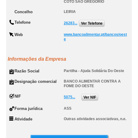
COTO SAO GREGORIO
Concelho
LEIRIA
Telefone
26283...
Ver Telefone
Web
www.bancoalimentar.pt/bancos/oest
e
Informações da Empresa
Razão Social
Partilha - Ajuda Solidária Do Oeste
Designação comercial
BANCO ALIMENTAR CONTRA A
FOME DO OESTE
NIF
5075...
Ver NIF
Forma jurídica
ASS
Atividade
Outras atividades associativas, n.e.