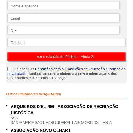
Nome e apelidos
Email
NIF
Telefone
Li e aceito as
Condições gerais
,
Condições de Utilização
e
Política de
privacidade
. Também autorizo a eInforma a enviar informação sobre
atualizações e melhorias do serviço.
Outros utilizadores pesquisaram
ARQUEIROS D'EL REI - ASSOCIAÇÃO DE RECRIAÇÃO
HISTÓRICA
ASS
SANTA MARIA SAO PEDRO SOBRAL LAGOA OBIDOS, LEIRIA
ASSOCIAÇÃO NOVO OLHAR II