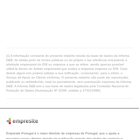
(1) A informação constante do presente relatório resulta da base de dados da Informa
D&B, foi obtida junto de fontes públicas ou do próprio e faz referência unicamente à
atividade empresarial do ENI ou empresa a que se refere, sendo apenas possível
utilizá-la dentro do âmbito empresarial que realiza a respetiva empresa ou ENI. Caso
detete algum erro poderá solicitar a sua retificação, contactando, para o efeito, o
Serviço de Apoio ao Cliente eInforma. O presente relatório não pode ser reproduzido,
publicado ou redistribuído, total ou parcialmente, sem autorização expressa da Informa
D&B. A Informa D&B tem a sua base de dados legalizada pela Comissão Nacional de
Proteção de Dados (Autorização Nº 32/96, emitida a 27/02/1996).
Empresite Portugal é o maior diretório de empresas de Portugal, que o ajuda a
encontrar novos clientes através da publicação gratuita dos dados de contacto e