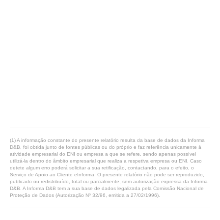
(1) A informação constante do presente relatório resulta da base de dados da Informa
D&B, foi obtida junto de fontes públicas ou do próprio e faz referência unicamente à
atividade empresarial do ENI ou empresa a que se refere, sendo apenas possível
utilizá-la dentro do âmbito empresarial que realiza a respetiva empresa ou ENI. Caso
detete algum erro poderá solicitar a sua retificação, contactando, para o efeito, o
Serviço de Apoio ao Cliente eInforma. O presente relatório não pode ser reproduzido,
publicado ou redistribuído, total ou parcialmente, sem autorização expressa da Informa
D&B. A Informa D&B tem a sua base de dados legalizada pela Comissão Nacional de
Proteção de Dados (Autorização Nº 32/96, emitida a 27/02/1996).