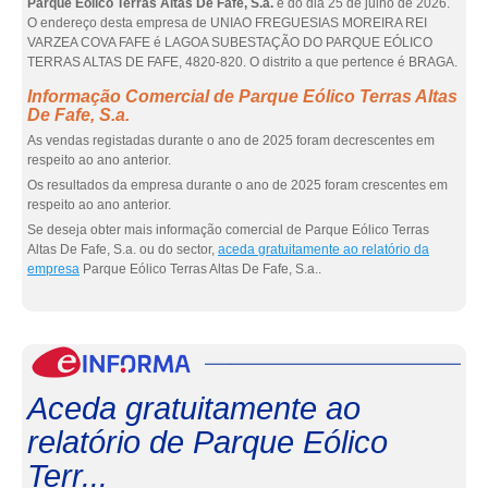
Parque Eólico Terras Altas De Fafe, S.a.
é do dia 25 de julho de 2026.
O endereço desta empresa de UNIAO FREGUESIAS MOREIRA REI
VARZEA COVA FAFE é LAGOA SUBESTAÇÃO DO PARQUE EÓLICO
TERRAS ALTAS DE FAFE, 4820-820. O distrito a que pertence é BRAGA.
Informação Comercial de Parque Eólico Terras Altas
De Fafe, S.a.
As vendas registadas durante o ano de 2025 foram decrescentes em
respeito ao ano anterior.
Os resultados da empresa durante o ano de 2025 foram crescentes em
respeito ao ano anterior.
Se deseja obter mais informação comercial de Parque Eólico Terras
Altas De Fafe, S.a. ou do sector,
aceda gratuitamente ao relatório da
empresa
Parque Eólico Terras Altas De Fafe, S.a..
eInf
Aceda gratuitamente ao
relatório de Parque Eólico
Terr...