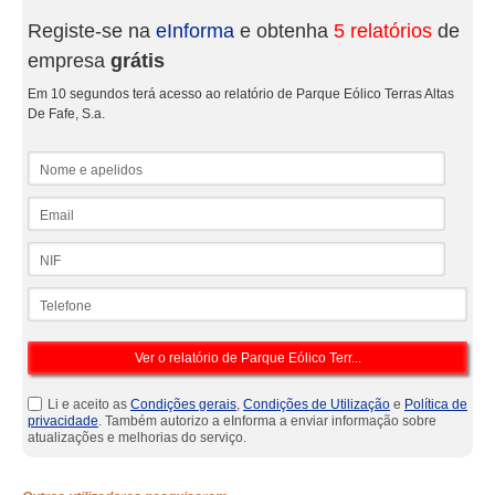
Registe-se na
eInforma
e obtenha
5 relatórios
de
empresa
grátis
Em 10 segundos terá acesso ao relatório de Parque Eólico Terras Altas
De Fafe, S.a.
Nome e apelidos
Email
NIF
Telefone
Li e aceito as
Condições gerais
,
Condições de Utilização
e
Política de
privacidade
. Também autorizo a eInforma a enviar informação sobre
atualizações e melhorias do serviço.