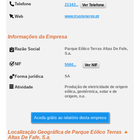
Telefone
21343...
Ver Telefone
Web
www.trustenergy.pt
Informações da Empresa
Razão Social
Parque Eólico Terras Altas De Fafe,
S.a.
NIF
5060...
Ver NIF
Forma jurídica
SA
Atividade
Produção de eletricidade de origem
eólica, geotérmica, solar e de
origem, n.e.
Aceda grátis ao relatório desta empresa
Localização Geográfica de Parque Eólico Terras
Altas De Fafe, S.a.