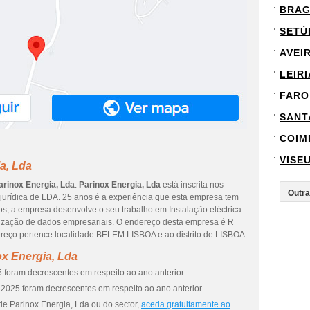
BRA
SETÚ
AVEI
LEIRI
FARO
SANT
COIM
VISE
a, Lda
arinox Energia, Lda
.
Parinox Energia, Lda
está inscrita nos
 jurídica de LDA. 25 anos é a experiência que esta empresa tem
s, a empresa desenvolve o seu trabalho em Instalação eléctrica.
alização de dados empresariais. O endereço desta empresa é R
ço pertence localidade BELEM LISBOA e ao distrito de LISBOA.
x Energia, Lda
 foram decrescentes em respeito ao ano anterior.
2025 foram decrescentes em respeito ao ano anterior.
de Parinox Energia, Lda ou do sector,
aceda gratuitamente ao