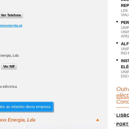
REP
LDA
VIAL
Ver Telefone
PER
noxenergia.pt
UNI
UNI
APE
ALF
UNI
RIO 
Energia, Lda
INS
Ver NIF
ELÉ
UNI
ENC
o eléctrica
Outr
eléct
Conc
tis ao relatório desta empresa
LISB
nox Energia, Lda
PORT