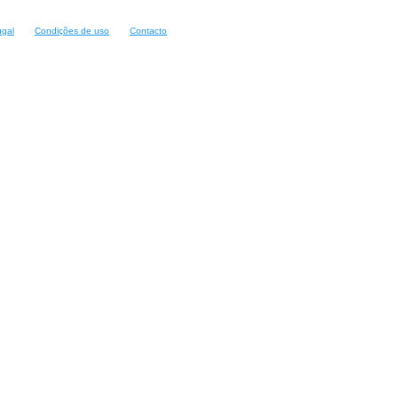
ugal
Condições de uso
Contacto