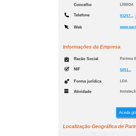
Concelho
LISBOA
Telefone
93257...
Web
www.pari
Informações da Empresa
Razão Social
Parinox 
NIF
5051...
Forma jurídica
LDA
Atividade
Instalaçã
Aceda grá
Localização Geográfica de Pari