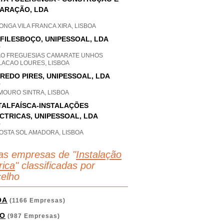
ARAÇÃO, LDA
ONGA VILA FRANCA XIRA, LISBOA
FILESBOÇO, UNIPESSOAL, LDA
P
AO FREGUESIAS CAMARATE UNHOS
LACAO LOURES, LISBOA
REDO PIRES, UNIPESSOAL, LDA
P
MOURO SINTRA, LISBOA
TALFAÍSCA-INSTALAÇÕES
CTRICAS, UNIPESSOAL, LDA
P
OSTA SOL AMADORA, LISBOA
as empresas de "
Instalação
rica
" classificadas por
elho
OA
(1166 Empresas)
O
(987 Empresas)