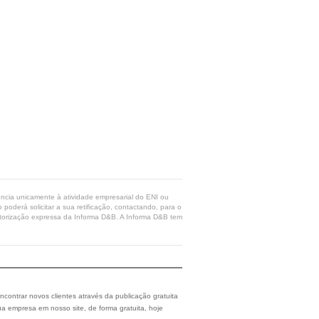
rência unicamente à atividade empresarial do ENI ou
poderá solicitar a sua retificação, contactando, para o
 autorização expressa da Informa D&B. A Informa D&B tem
ncontrar novos clientes através da publicação gratuita
a empresa em nosso site, de forma gratuita, hoje