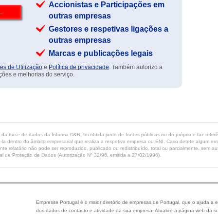
Accionistas e Participações em
outras empresas
Gestores e respetivas ligações a
outras empresas
Marcas e publicações legais
es de Utilização
e
Política de privacidade
. Também autorizo a
ções e melhorias do serviço.
ta da base de dados da Informa D&B, foi obtida junto de fontes públicas ou do próprio e faz refe
-la dentro do âmbito empresarial que realiza a respetiva empresa ou ENI. Caso detete algum erro 
ente relatório não pode ser reproduzido, publicado ou redistribuído, total ou parcialmente, sem
l de Proteção de Dados (Autorização Nº 32/96, emitida a 27/02/1996).
Empresite Portugal é o maior diretório de empresas de Portugal, que o ajuda a e
dos dados de contacto e atividade da sua empresa. Atualize a página web da su