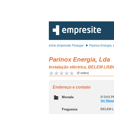
Início Empresite Portugal
Parinox Energia, 
Parinox Energia, Lda
Instalação eléctrica, BELEM LIS
(
0
votos)
Endereço e contato
Morada
R DAS P
Ver Mapa
Freguesia
BELEM L