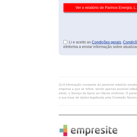
Li e aceito as
Condições gerais
,
Condiçõ
eInforma a enviar informação sobre atualiza
(1) A informação constante do presente relatório resul
empresa a que se refere, sendo apenas possível utilizá
efeito, o Serviço de Apoio ao Cliente eInforma. O pres
a sua base de dados legalizada pela Comissão Naciona