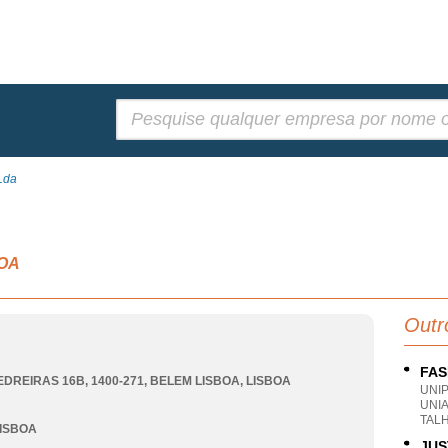
Pesquisar:
Lda
BOA
Outr
FAS
EDREIRAS 16B, 1400-271
,
BELEM LISBOA
,
LISBOA
UNI
UNIA
TAL
ISBOA
JUS