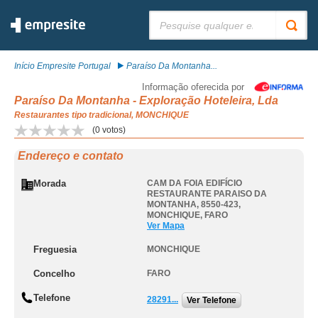
Pesquisar:
Início Empresite Portugal
Paraíso Da Montanha...
Informação oferecida por
Paraíso Da Montanha - Exploração Hoteleira, Lda
Restaurantes tipo tradicional, MONCHIQUE
(
0
votos)
Endereço e contato
Morada
CAM DA FOIA EDIFÍCIO
RESTAURANTE PARAISO DA
MONTANHA, 8550-423
,
MONCHIQUE
,
FARO
Ver Mapa
Freguesia
MONCHIQUE
Concelho
FARO
Telefone
28291...
Ver Telefone