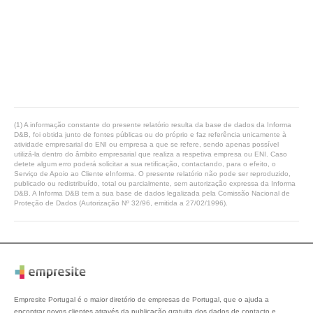
(1) A informação constante do presente relatório resulta da base de dados da Informa
D&B, foi obtida junto de fontes públicas ou do próprio e faz referência unicamente à
atividade empresarial do ENI ou empresa a que se refere, sendo apenas possível
utilizá-la dentro do âmbito empresarial que realiza a respetiva empresa ou ENI. Caso
detete algum erro poderá solicitar a sua retificação, contactando, para o efeito, o
Serviço de Apoio ao Cliente eInforma. O presente relatório não pode ser reproduzido,
publicado ou redistribuído, total ou parcialmente, sem autorização expressa da Informa
D&B. A Informa D&B tem a sua base de dados legalizada pela Comissão Nacional de
Proteção de Dados (Autorização Nº 32/96, emitida a 27/02/1996).
Empresite Portugal é o maior diretório de empresas de Portugal, que o ajuda a
encontrar novos clientes através da publicação gratuita dos dados de contacto e